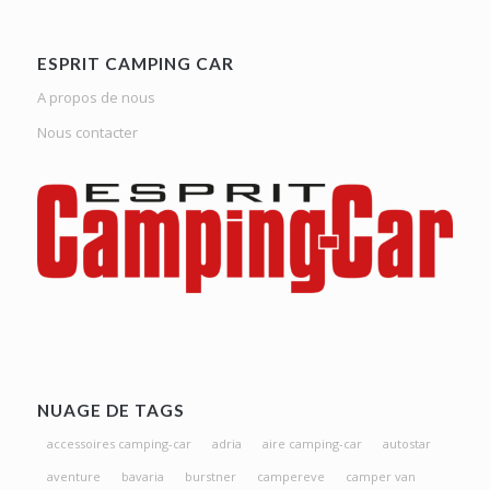
ESPRIT CAMPING CAR
A propos de nous
Nous contacter
NUAGE DE TAGS
accessoires camping-car
adria
aire camping-car
autostar
aventure
bavaria
burstner
campereve
camper van