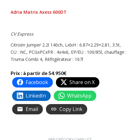
Adria Matrix Axess 600DT
CV Express
Citroën Jumper 2.2l 140ch, LxlxH : 6.87×2.29×2.81, 3.5t,
CU : NC, PCGxPCxPR : 4x4x6, EP/EU : 100/85l, chauffage :
Truma Combi 4, Réfrigérateur : 167l
Prix : à partir de 54.950€
Facebook
Share on X
LinkedIn
WhatsApp
Email
Copy Link
PAR
GRÉGORY GABILLET