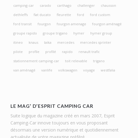
camping-car
carado
carthago
challenger
chausson
dethleffs
fiat ducato
fleurette
ford
ford custom
ford transit
fourgon
fourgon amenage
fourgon aménagé
groupe rapido
groupe trigano
hymer
hymer group
itineo
knaus
laika
mercedes
mercedes sprinter
pilote
profile
profilé
rapido
renault trafic
stationnement camping-car
toit relevable
trigano
van aménagé
vanlife
volkswagen
voyage
westfalia
LE MAG’ D’ESPRIT CAMPING CAR
Suite logique du magazine créé en mars 2007, Esprit
Camping-Car innove toujours en vous proposant
désormais une version numérique et quotidiennement
actualisée de votre magazine préféré.