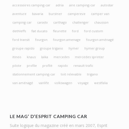
accessoires camping-car
adria
aire camping-car
autostar
aventure
bavaria
burstner
campereve
camper van
camping-car
carado
carthago
challenger
chausson
dethleffs
fiat ducato
fleurette
ford
ford custom
ford transit
fourgon
fourgon amenage
fourgon aménagé
groupe rapido
groupe trigano
hymer
hymer group
itineo
knaus
laika
mercedes
mercedes sprinter
pilote
profile
profilé
rapido
renault trafic
stationnement camping-car
toit relevable
trigano
van aménagé
vanlife
volkswagen
voyage
westfalia
LE MAG’ D’ESPRIT CAMPING CAR
Suite logique du magazine créé en mars 2007, Esprit