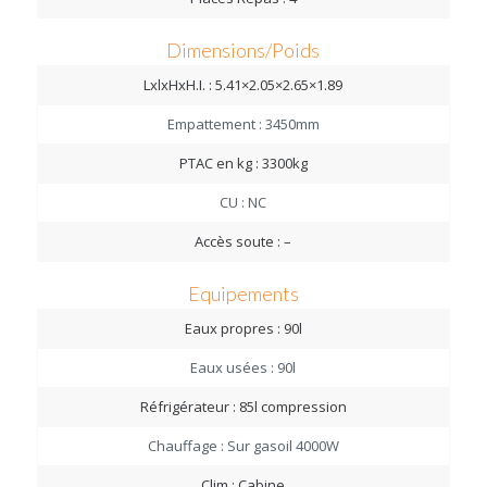
Dimensions/Poids
LxlxHxH.I. : 5.41×2.05×2.65×1.89
Empattement : 3450mm
PTAC en kg : 3300kg
CU : NC
Accès soute : –
Equipements
Eaux propres : 90l
Eaux usées : 90l
Réfrigérateur : 85l compression
Chauffage : Sur gasoil 4000W
Clim : Cabine