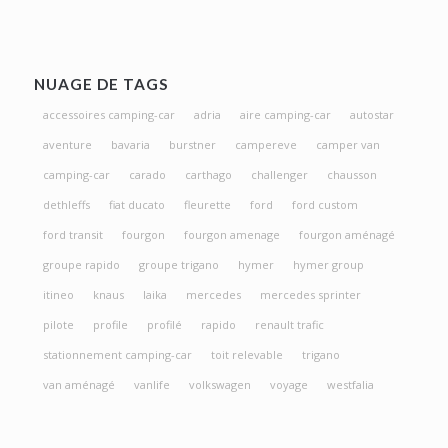
NUAGE DE TAGS
accessoires camping-car
adria
aire camping-car
autostar
aventure
bavaria
burstner
campereve
camper van
camping-car
carado
carthago
challenger
chausson
dethleffs
fiat ducato
fleurette
ford
ford custom
ford transit
fourgon
fourgon amenage
fourgon aménagé
groupe rapido
groupe trigano
hymer
hymer group
itineo
knaus
laika
mercedes
mercedes sprinter
pilote
profile
profilé
rapido
renault trafic
stationnement camping-car
toit relevable
trigano
van aménagé
vanlife
volkswagen
voyage
westfalia