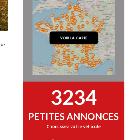
 au
3234
PETITES ANNONCES
Choisissez votre véhicule