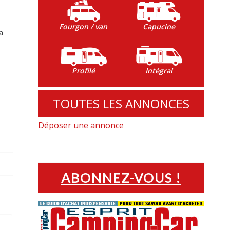
Fourgon / van
Capucine
a
Profilé
Intégral
e
TOUTES LES ANNONCES
Déposer une annonce
ABONNEZ-VOUS !