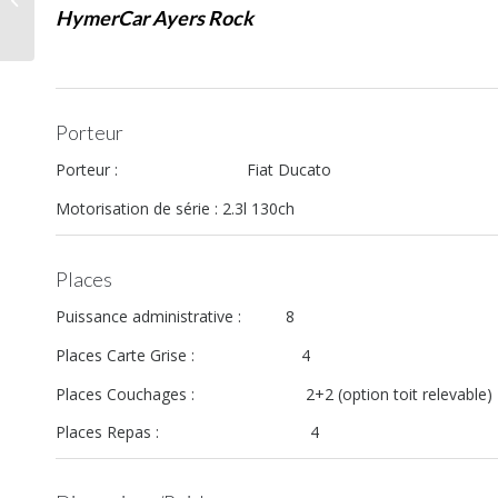
appel au Citroën
HymerCar Ayers Rock
Jumper
Porteur
Porteur : Fiat Ducato
Motorisation de série : 2.3l 130ch
Places
Puissance administrative : 8
Places Carte Grise : 4
Places Couchages : 2+2 (option toit relevable)
Places Repas : 4