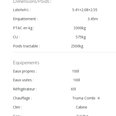
Dimensions/Poids :
LxlxHxH.I. : 5.41×2.08×2.55
Empattement : 3.45m
PTAC en kg : 3300kg
CU : 575kg
Poids tractable : 2500kg
Equipements
Eaux propres : 100l
Eaux usées : 100l
Réfrigérateur : 65l
Chauffage : Truma Combi 4
Clim : Cabine