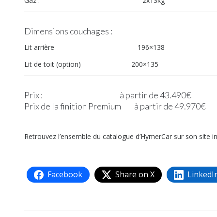
Gaz : 2x13kg
Dimensions couchages :
Lit arrière 196×138
Lit de toit (option) 200×135
Prix : à partir de 43.490€
Prix de la finition Premium à partir de 49.970€
Retrouvez l’ensemble du catalogue d’HymerCar sur son site in
Facebook
Share on X
LinkedI