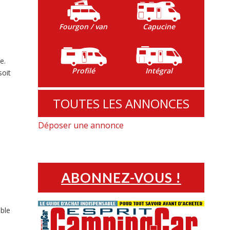
Fourgon / van
Capucine
e.
Profilé
Intégral
soit
TOUTES LES ANNONCES
Déposer une annonce
ABONNEZ-VOUS !
mble