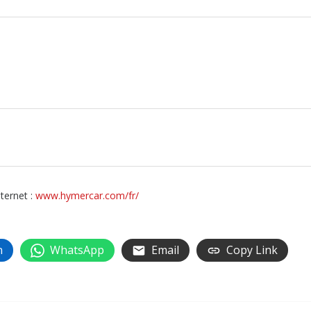
ternet :
www.hymercar.com/fr/
n
WhatsApp
Email
Copy Link