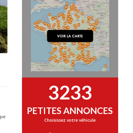
3233
PETITES ANNONCES
t
que
Choisissez votre véhicule