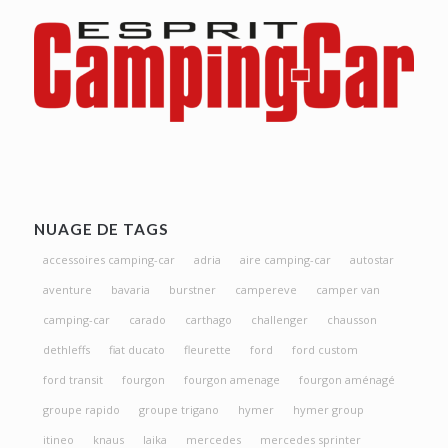
NUAGE DE TAGS
accessoires camping-car
adria
aire camping-car
autostar
aventure
bavaria
burstner
campereve
camper van
camping-car
carado
carthago
challenger
chausson
dethleffs
fiat ducato
fleurette
ford
ford custom
ford transit
fourgon
fourgon amenage
fourgon aménagé
groupe rapido
groupe trigano
hymer
hymer group
itineo
knaus
laika
mercedes
mercedes sprinter