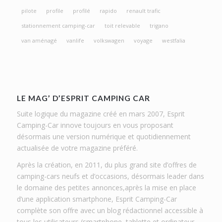
pilote
profile
profilé
rapido
renault trafic
stationnement camping-car
toit relevable
trigano
van aménagé
vanlife
volkswagen
voyage
westfalia
LE MAG’ D’ESPRIT CAMPING CAR
Suite logique du magazine créé en mars 2007, Esprit
Camping-Car innove toujours en vous proposant
désormais une version numérique et quotidiennement
actualisée de votre magazine préféré.
Après la création, en 2011, du plus grand site d’offres de
camping-cars neufs et d’occasions, désormais leader dans
le domaine des petites annonces,après la mise en place
d’une application smartphone, Esprit Camping-Car
complète son offre avec un blog rédactionnel accessible à
tous les utilisateurs (smartphone, tablette et ordinateur