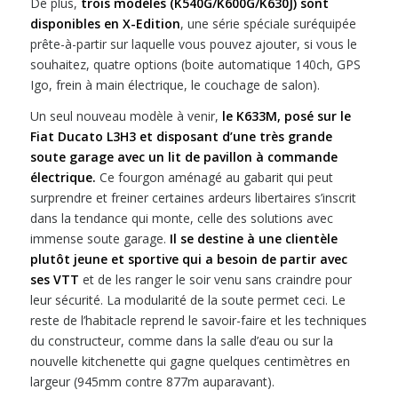
De plus,
trois modèles (K540G/K600G/K630J) sont
disponibles en X-Edition
, une série spéciale suréquipée
prête-à-partir sur laquelle vous pouvez ajouter, si vous le
souhaitez, quatre options (boite automatique 140ch, GPS
Igo, frein à main électrique, le couchage de salon).
Un seul nouveau modèle à venir,
le K633M, posé sur le
Fiat Ducato L3H3 et disposant d’une très grande
soute garage avec un lit de pavillon à commande
électrique.
Ce fourgon aménagé au gabarit qui peut
surprendre et freiner certaines ardeurs libertaires s’inscrit
dans la tendance qui monte, celle des solutions avec
immense soute garage.
Il se destine à une clientèle
plutôt jeune et sportive qui a besoin de partir avec
ses VTT
et de les ranger le soir venu sans craindre pour
leur sécurité. La modularité de la soute permet ceci. Le
reste de l’habitacle reprend le savoir-faire et les techniques
du constructeur, comme dans la salle d’eau ou sur la
nouvelle kitchenette qui gagne quelques centimètres en
largeur (945mm contre 877m auparavant).