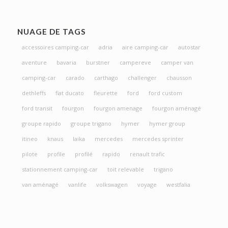
NUAGE DE TAGS
accessoires camping-car
adria
aire camping-car
autostar
aventure
bavaria
burstner
campereve
camper van
camping-car
carado
carthago
challenger
chausson
dethleffs
fiat ducato
fleurette
ford
ford custom
ford transit
fourgon
fourgon amenage
fourgon aménagé
groupe rapido
groupe trigano
hymer
hymer group
itineo
knaus
laika
mercedes
mercedes sprinter
pilote
profile
profilé
rapido
renault trafic
stationnement camping-car
toit relevable
trigano
van aménagé
vanlife
volkswagen
voyage
westfalia