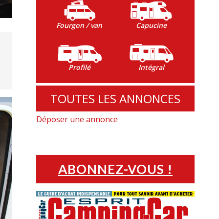
Fourgon / van
Capucine
Profilé
Intégral
TOUTES LES ANNONCES
Déposer une annonce
ABONNEZ-VOUS !