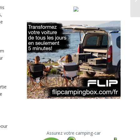
ons
s,
ue
um
ur
rtie
de
pour
Assurez votre camping-car