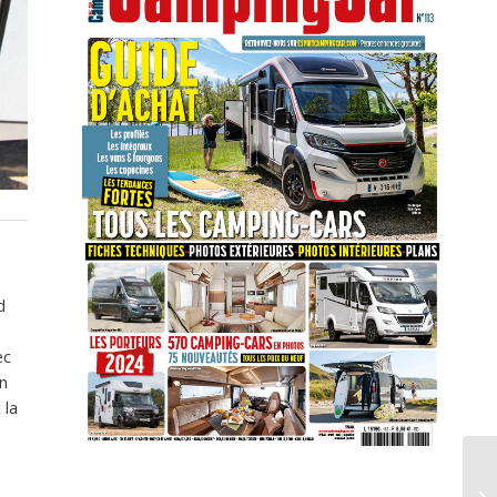
d
d
ec
on
 la