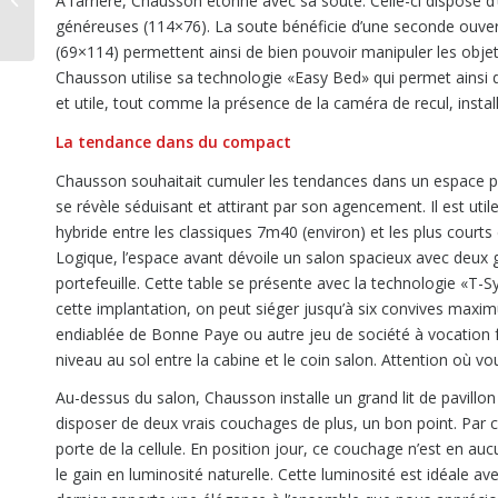
A l’arrière, Chausson étonne avec sa soute. Celle-ci dispose 
en sécurité
généreuses (114×76). La soute bénéficie d’une seconde ouvertu
(69×114) permettent ainsi de bien pouvoir manipuler les objets
Chausson utilise sa technologie «Easy Bed» qui permet ainsi 
et utile, tout comme la présence de la caméra de recul, install
La tendance dans du compact
Chausson souhaitait cumuler les tendances dans un espace p
se révèle séduisant et attirant par son agencement. Il est u
hybride entre les classiques 7m40 (environ) et les plus court
Logique, l’espace avant dévoile un salon spacieux avec deux
portefeuille. Cette table se présente avec la technologie «T-S
cette implantation, on peut siéger jusqu’à six convives maxim
endiablée de Bonne Paye ou autre jeu de société à vocation f
niveau au sol entre la cabine et le coin salon. Attention où v
Au-dessus du salon, Chausson installe un grand lit de pavil
disposer de deux vrais couchages de plus, un bon point. Par con
porte de la cellule. En position jour, ce couchage n’est en au
le gain en luminosité naturelle. Cette luminosité est idéale a