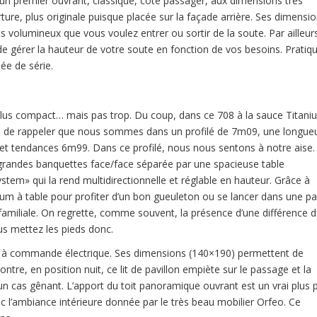
d’un premier ouvrant, classique, côté passager, aux dimensions très
re, plus originale puisque placée sur la façade arrière. Ses dimensi
 volumineux que vous voulez entrer ou sortir de la soute. Par ailleur
de gérer la hauteur de votre soute en fonction de vos besoins. Pratiq
ée de série.
lus compact… mais pas trop. Du coup, dans ce 708 à la sauce Titani
tile de rappeler que nous sommes dans un profilé de 7m09, une longue
s et tendances 6m99. Dans ce profilé, nous nous sentons à notre aise.
 grandes banquettes face/face séparée par une spacieuse table
ystem» qui la rend multidirectionnelle et réglable en hauteur. Grâce à
um à table pour profiter d’un bon gueuleton ou se lancer dans une pa
amiliale. On regrette, comme souvent, la présence d’une différence 
ous mettez les pieds donc.
lon à commande électrique. Ses dimensions (140×190) permettent de
tre, en position nuit, ce lit de pavillon empiète sur le passage et la
cun cas gênant. L’apport du toit panoramique ouvrant est un vrai plus 
vec l’ambiance intérieure donnée par le très beau mobilier Orfeo. Ce