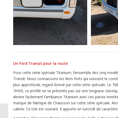
Un Ford Transit pour la route
Pour cette série spéciale Titanium, l’ensemble des cinq modè
Transit. Nous connaissons les liens forts qui unissent le cons
plus approfondi, regard donné par cette série spéciale. Le 7
7m09, ce profilé ne se présente pas sur une longueur classique
devine facilement l’ambiance Titanium avec ces parois teintées
marque de fabrique de Chausson sur cette série spéciale. Atou
cabine. Ce toit est ouvrant. Il apporte un surcroît de caractère
La caméra 360 Odona,
pour être encore plus