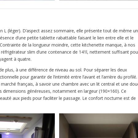
n L (léger). D’aspect assez sommaire, elle présente tout de même un
ésence d’une petite tablette rabattable faisant le lien entre elle et le
e. Contrainte de la longueur moindre, cette kitchenette manque, à nos
n réfrigérateur slim d’une contenance de 141l, nettement suffisant pou
yagent à quatre.
 de plus, à une différence de niveau au sol. Pour séparer les deux
onnelle pour garantir de l’intimité entre l’avant et l’arrière du profilé.
 marché français, à savoir une chambre avec un lit central et une do
 des dimensions généreuses, notamment en largeur (190×160). Ce
seauté aux pieds pour faciliter le passage. Le confort nocturne est de