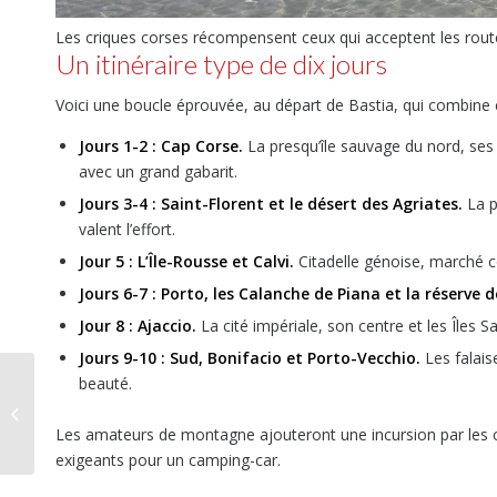
Les criques corses récompensent ceux qui acceptent les routes 
Un itinéraire type de dix jours
Voici une boucle éprouvée, au départ de Bastia, qui combin
Jours 1-2 : Cap Corse.
La presqu’île sauvage du nord, ses 
avec un grand gabarit.
Jours 3-4 : Saint-Florent et le désert des Agriates.
La p
valent l’effort.
Jour 5 : L’Île-Rousse et Calvi.
Citadelle génoise, marché c
Jours 6-7 : Porto, les Calanche de Piana et la réserve 
Jour 8 : Ajaccio.
La cité impériale, son centre et les Îles S
Jours 9-10 : Sud, Bonifacio et Porto-Vecchio.
Les falais
beauté.
Gestion de l’eau en
camping-car : maîtriser
Les amateurs de montagne ajouteront une incursion par les co
ses réservoirs
exigeants pour un camping-car.