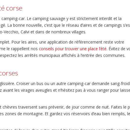
lté corse
 le camping-car. Le camping sauvage y est strictement interdit et la
égé. La bonne nouvelle, c’est que le réseau d’aires et de campings s’es
to-Vecchio, Calvi et dans de nombreux villages.
mplet. Pour les aires, une application de référencement reste votre
mme le rappellent nos
conseils pour trouver une place l’été
. Évitez de 
t respectez les arrêtés municipaux affichés à l’entrée des communes.
 corses
ns glissière. Croiser un bus ou un autre camping-car demande sang-froid
nez avant les virages aveugles et n’hésitez pas à vous ranger pour laiss
 chèvres traversent sans prévenir, de jour comme de nuit. Faites le p
 les zones de montagne. Et gardez vos réservoirs d’eau bien remplis, l