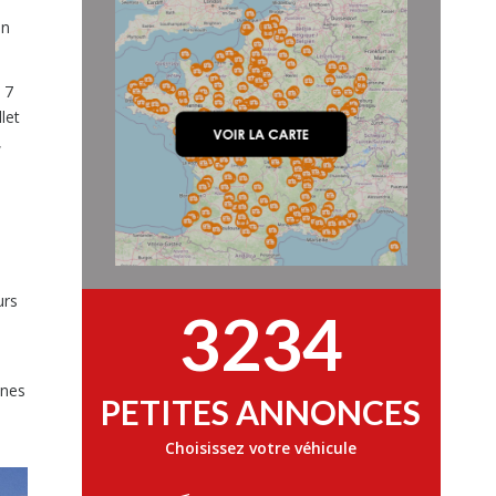
en
 7
let
,
urs
3234
ines
PETITES ANNONCES
Choisissez votre véhicule