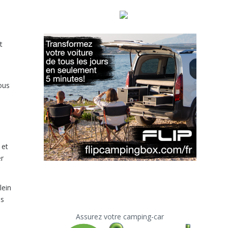
t
vous
 et
er
lein
es
Assurez votre camping-car