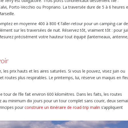
 ferry est obligatoire. Trois ports continentaux desservent l’île :
 Calvi, Porto-Vecchio ou Propriano. La traversée dure de 5 à 6 heures 
arseille.
 Comptez en moyenne 400 à 800 € l’aller-retour pour un camping-car de
ent sur les traversées de nuit. Réservez tôt, vraiment tôt : pour juil
 Mesurez précisément votre hauteur tout équipé (lanterneaux, antenne
oir
e, les prix hauts et les aires saturées. Si vous le pouvez, visez juin ou
 routes plus respirables. Le printemps, lui, réserve un maquis en fle
 tour de l’île fait environ 600 kilomètres. Dans les faits, les routes
au minimum dix jours pour un tour complet sans courir, deux sema
principes pour
construire un itinéraire de road-trip malin
s’appliquent