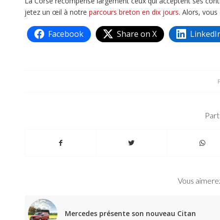
La Corse récompense largement ceux qui acceptent ses contrainte
jetez un œil à notre
parcours breton en dix jours
. Alors, vou
Facebook
Share on X
LinkedI
Part
Vous aimerez
Mercedes présente son nouveau Citan