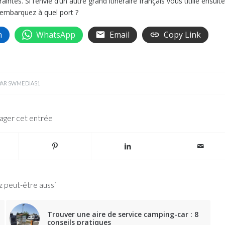
s. Si l’envie d’un autre grand itinéraire français vous titille ensuite
s embarquez à quel port ?
n
WhatsApp
Email
Copy Link
PAR
SWMEDIAS1
ager cet entrée
 peut-être aussi
Trouver une aire de service camping-car : 8
conseils pratiques