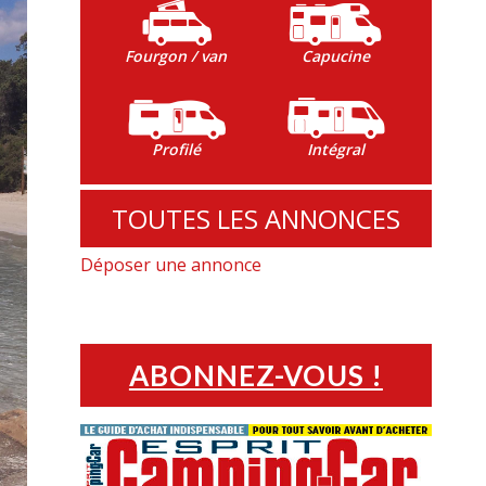
Fourgon / van
Capucine
Profilé
Intégral
TOUTES LES ANNONCES
Déposer une annonce
ABONNEZ-VOUS !