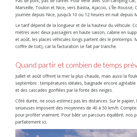
Pas de pont, pas de tunnel. Pour venir avec son camping-car, le
Marseille, Toulon et Nice, vers Bastia, Ajaccio, L’Île-Rousse,
journée depuis Nice, jusqu’à 10 ou 12 heures en nuit depuis M
Le tarif dépend de la longueur et de la hauteur du véhicule.
mètres avec deux passagers en haute saison, cabine en supplém
et août, les places véhicules longs partent dès le printemps.
coffre de toit), car la facturation se fait par tranche.
Quand partir et combien de temps prév
Juillet et août offrent la mer la plus chaude, mais aussi la foul
septembre : températures idéales, baignade encore agréable et
et des cascades gonflées par la fonte des neiges.
Côté durée, ne sous-estimez pas les distances. Sur le papier, le
sinueuses imposent des moyennes de 40 à 50 km/h. Comptez 
pour profiter vraiment. Pour bâtir un parcours équilibré, nos 
parfaitement ici.