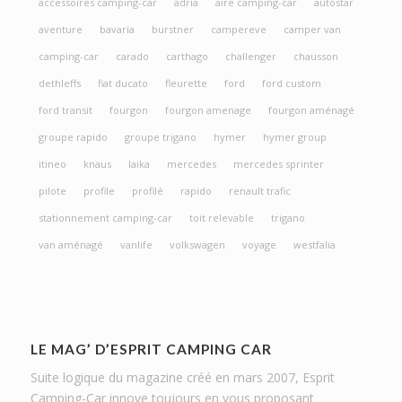
accessoires camping-car
adria
aire camping-car
autostar
aventure
bavaria
burstner
campereve
camper van
camping-car
carado
carthago
challenger
chausson
dethleffs
fiat ducato
fleurette
ford
ford custom
ford transit
fourgon
fourgon amenage
fourgon aménagé
groupe rapido
groupe trigano
hymer
hymer group
itineo
knaus
laika
mercedes
mercedes sprinter
pilote
profile
profilé
rapido
renault trafic
stationnement camping-car
toit relevable
trigano
van aménagé
vanlife
volkswagen
voyage
westfalia
LE MAG’ D’ESPRIT CAMPING CAR
Suite logique du magazine créé en mars 2007, Esprit
Camping-Car innove toujours en vous proposant