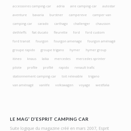
accessoires camping-car
adria
aire camping-car
autostar
aventure
bavaria
burstner
campereve
camper van
camping-car
carado
carthago
challenger
chausson
dethleffs
fiat ducato
fleurette
ford
ford custom
ford transit
fourgon
fourgon amenage
fourgon aménagé
groupe rapido
groupe trigano
hymer
hymer group
itineo
knaus
laika
mercedes
mercedes sprinter
pilote
profile
profilé
rapido
renault trafic
stationnement camping-car
toit relevable
trigano
van aménagé
vanlife
volkswagen
voyage
westfalia
LE MAG’ D’ESPRIT CAMPING CAR
Suite logique du magazine créé en mars 2007, Esprit