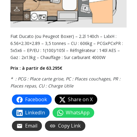
Fiat Ducato (ou Peugeot Boxer) – 2.2l 140ch – LxlxH :
6.56×2.30×2.89 – 3,5 tonnes – CU : 606kg – PCGxPCxPR :
5x5x6 – EP/EU : 1(100)/105l – Réfrigérateur : 140l AES –
Gaz : 2x13kg – Chauffage : Sur carburant 4000W
Prix : à partir de 63.295€
* : PCG : Place carte grise, PC : Places couchages, PR :
Places repas, CU : Charge Utile
Facebook
Share on X
LinkedIn
WhatsApp
Email
Copy Link