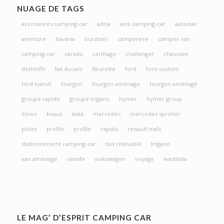
NUAGE DE TAGS
accessoires camping-car
adria
aire camping-car
autostar
aventure
bavaria
burstner
campereve
camper van
camping-car
carado
carthago
challenger
chausson
dethleffs
fiat ducato
fleurette
ford
ford custom
ford transit
fourgon
fourgon amenage
fourgon aménagé
groupe rapido
groupe trigano
hymer
hymer group
itineo
knaus
laika
mercedes
mercedes sprinter
pilote
profile
profilé
rapido
renault trafic
stationnement camping-car
toit relevable
trigano
van aménagé
vanlife
volkswagen
voyage
westfalia
LE MAG’ D’ESPRIT CAMPING CAR