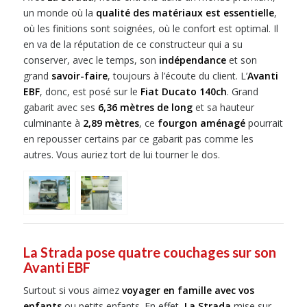
un monde où la
qualité des matériaux est essentielle
,
où les finitions sont soignées, où le confort est optimal. Il
en va de la réputation de ce constructeur qui a su
conserver, avec le temps, son
indépendance
et son
grand
savoir-faire
, toujours à l’écoute du client. L’
Avanti
EBF
, donc, est posé sur le
Fiat Ducato 140ch
. Grand
gabarit avec ses
6,36 mètres de long
et sa hauteur
culminante à
2,89 mètres
, ce
fourgon aménagé
pourrait
en repousser certains par ce gabarit pas comme les
autres. Vous auriez tort de lui tourner le dos.
La Strada pose quatre couchages sur son
Avanti EBF
Surtout si vous aimez
voyager en famille avec vos
enfants
ou petits enfants. En effet,
La Strada
mise sur