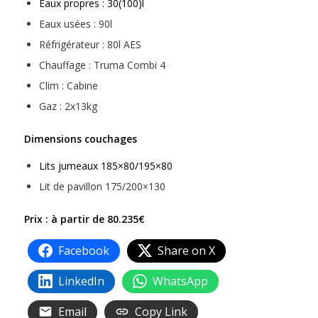
Eaux propres : 30(100)l
Eaux usées : 90l
Réfrigérateur : 80l AES
Chauffage : Truma Combi 4
Clim : Cabine
Gaz : 2x13kg
Dimensions couchages
Lits jumeaux 185×80/195×80
Lit de pavillon 175/200×130
Prix : à partir de 80.235€
Facebook
Share on X
LinkedIn
WhatsApp
Email
Copy Link