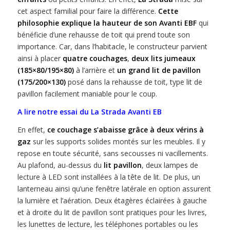
cet aspect familial pour faire la différence.
Cette
philosophie explique la hauteur de son Avanti EBF
qui
bénéficie d’une rehausse de toit qui prend toute son
importance. Car, dans l’habitacle, le constructeur parvient
ainsi à placer
quatre couchages
,
deux lits jumeaux
(185×80/195×80)
à l’arrière et
un grand lit de pavillon
(175/200×130)
posé dans la rehausse de toit, type lit de
pavillon facilement maniable pour le coup.
A lire notre essai du La Strada Avanti EB
En effet,
ce couchage s’abaisse grâce à deux vérins à
gaz
sur les supports solides montés sur les meubles. Il y
repose en toute sécurité, sans secousses ni vacillements.
Au plafond, au-dessus du
lit pavillon
, deux lampes de
lecture à LED sont installées à la tête de lit. De plus, un
lanterneau ainsi qu’une fenêtre latérale en option assurent
la lumière et l’aération. Deux étagères éclairées à gauche
et à droite du lit de pavillon sont pratiques pour les livres,
les lunettes de lecture, les téléphones portables ou les