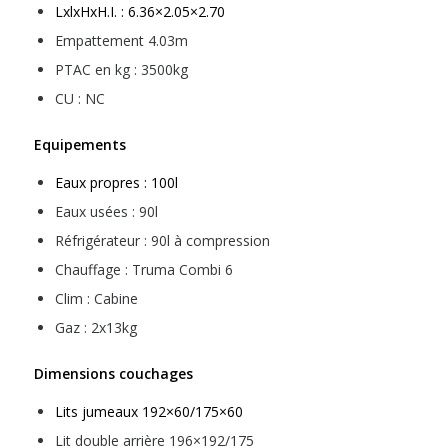
LxlxHxH.I. : 6.36×2.05×2.70
Empattement 4.03m
PTAC en kg : 3500kg
CU : NC
Equipements
Eaux propres : 100l
Eaux usées : 90l
Réfrigérateur : 90l à compression
Chauffage : Truma Combi 6
Clim : Cabine
Gaz : 2x13kg
Dimensions couchages
Lits jumeaux 192×60/175×60
Lit double arrière 196×192/175