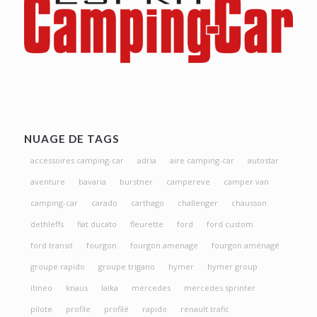
NUAGE DE TAGS
accessoires camping-car
adria
aire camping-car
autostar
aventure
bavaria
burstner
campereve
camper van
camping-car
carado
carthago
challenger
chausson
dethleffs
fiat ducato
fleurette
ford
ford custom
ford transit
fourgon
fourgon amenage
fourgon aménagé
groupe rapido
groupe trigano
hymer
hymer group
itineo
knaus
laika
mercedes
mercedes sprinter
pilote
profile
profilé
rapido
renault trafic