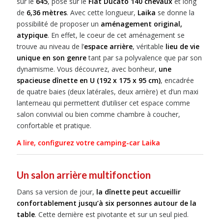
sur le
645
, posé sur le
Fiat Ducato 140 chevaux
et long
de
6,36 mètres
. Avec cette longueur,
Laika
se donne la
possibilité de proposer un
aménagement original,
atypique
. En effet, le coeur de cet aménagement se
trouve au niveau de l’
espace arrière
, véritable
lieu de vie
unique en son genre
tant par sa polyvalence que par son
dynamisme. Vous découvrez, avec bonheur,
une
spacieuse dînette en U (192 x 175 x 95 cm)
, encadrée
de quatre baies (deux latérales, deux arrière) et d’un maxi
lanterneau qui permettent d’utiliser cet espace comme
salon convivial ou bien comme chambre à coucher,
confortable et pratique.
A lire, configurez votre camping-car Laika
Un salon arrière multifonction
Dans sa version de jour,
la dînette peut accueillir
confortablement jusqu’à six personnes autour de la
table
. Cette dernière est pivotante et sur un seul pied.