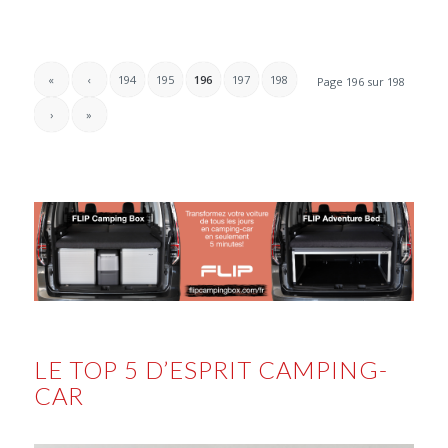
«
‹
194
195
196
197
198
Page 196 sur 198
›
»
LE TOP 5 D’ESPRIT CAMPING-
CAR