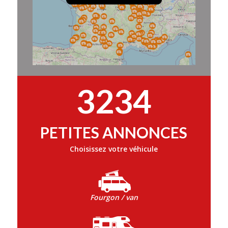
3234
PETITES ANNONCES
Choisissez votre véhicule
Fourgon / van