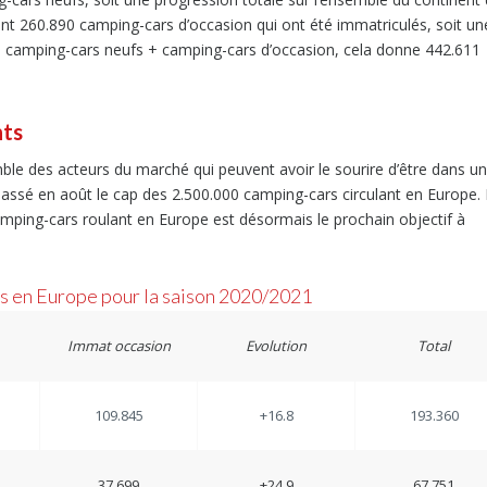
nt 260.890 camping-cars d’occasion qui ont été immatriculés, soit un
l, camping-cars neufs + camping-cars d’occasion, cela donne 442.611
nts
ble des acteurs du marché qui peuvent avoir le sourire d’être dans un
épassé en août le cap des 2.500.000 camping-cars circulant en Europe.
amping-cars roulant en Europe est désormais le prochain objectif à
rs en Europe pour la saison 2020/2021
Immat occasion
Evolution
Total
109.845
+16.8
193.360
37.699
+24.9
67.751