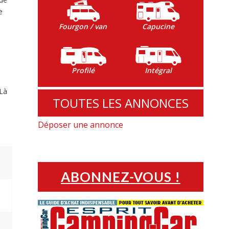
e
Fourgon / van
Capucine
Profilé
Intégral
 Là
TOUTES LES ANNONCES
Déposer une annonce
ABONNEZ-VOUS !