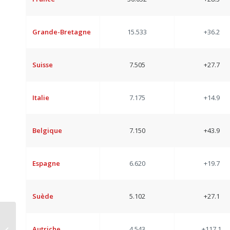
Grande-Bretagne
15.533
+36.2
Suisse
7.505
+27.7
Italie
7.175
+14.9
Belgique
7.150
+43.9
Espagne
6.620
+19.7
Suède
5.102
+27.1
CS Reisemobile Duo,
Autriche
4.543
+117.1