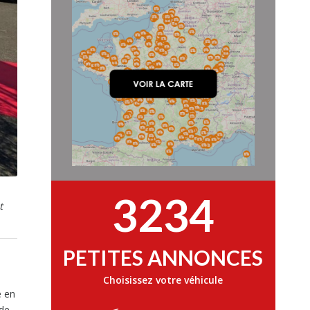
3234
t
PETITES ANNONCES
Choisissez votre véhicule
e en
 de