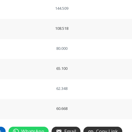
144.509
108.518
80.000
65.100
62.348
60.668
n
WhatsApp
Email
Copy Link