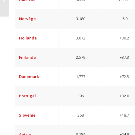
un couple au paradis
Norvège
3.180
-6.9
Hollande
3.072
+30.2
Finlande
2.579
+37.3
Danemark
1.777
+72.5
Portugal
396
+32.0
Slovénie
368
+18.7
Autres
3.154
+24.8