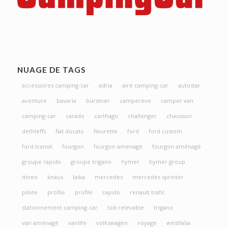
NUAGE DE TAGS
accessoires camping-car
adria
aire camping-car
autostar
aventure
bavaria
burstner
campereve
camper van
camping-car
carado
carthago
challenger
chausson
dethleffs
fiat ducato
fleurette
ford
ford custom
ford transit
fourgon
fourgon amenage
fourgon aménagé
groupe rapido
groupe trigano
hymer
hymer group
itineo
knaus
laika
mercedes
mercedes sprinter
pilote
profile
profilé
rapido
renault trafic
stationnement camping-car
toit relevable
trigano
van aménagé
vanlife
volkswagen
voyage
westfalia