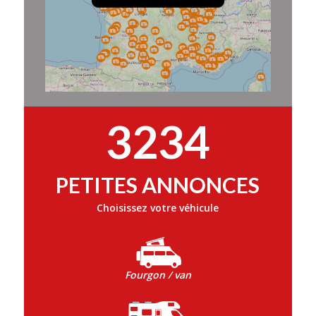
3234
PETITES ANNONCES
Choisissez votre véhicule
Fourgon / van