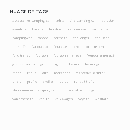
NUAGE DE TAGS
accessoires camping-car
adria
aire camping-car
autostar
aventure
bavaria
burstner
campereve
camper van
camping-car
carado
carthago
challenger
chausson
dethleffs
fiat ducato
fleurette
ford
ford custom
ford transit
fourgon
fourgon amenage
fourgon aménagé
groupe rapido
groupe trigano
hymer
hymer group
itineo
knaus
laika
mercedes
mercedes sprinter
pilote
profile
profilé
rapido
renault trafic
stationnement camping-car
toit relevable
trigano
van aménagé
vanlife
volkswagen
voyage
westfalia