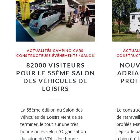
ACTUALITÉS
,
CAMPING-CARS
,
ACTUAL
CONSTRUCTEURS
,
ÉVÉNEMENTS / SALON
CONSTRUC
82000 VISITEURS
NOUV
POUR LE 55ÈME SALON
ADRIA
DES VÉHICULES DE
PROF
LOISIRS
La 55ème édition du Salon des
Le construc
Véhicules de Loisirs vient de se
de retravai
terminer, le tout sur une très
profilés Ma
bonne note, selon l’Organisation
l'épisode p
du salon du VDL. Une bonne
a bien été l