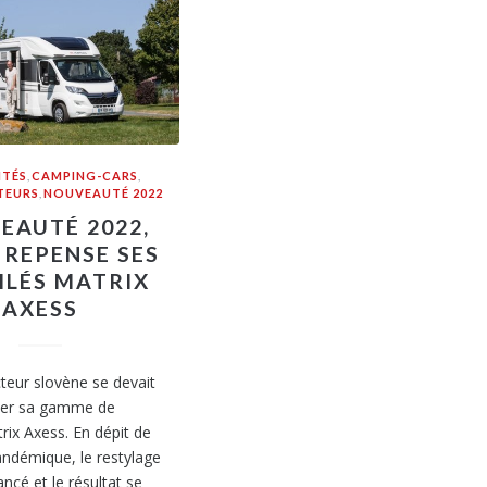
ITÉS
,
CAMPING-CARS
,
TEURS
,
NOUVEAUTÉ 2022
EAUTÉ 2022,
 REPENSE SES
ILÉS MATRIX
AXESS
teur slovène se devait
ller sa gamme de
trix Axess. En dépit de
andémique, le restylage
ancé et le résultat se