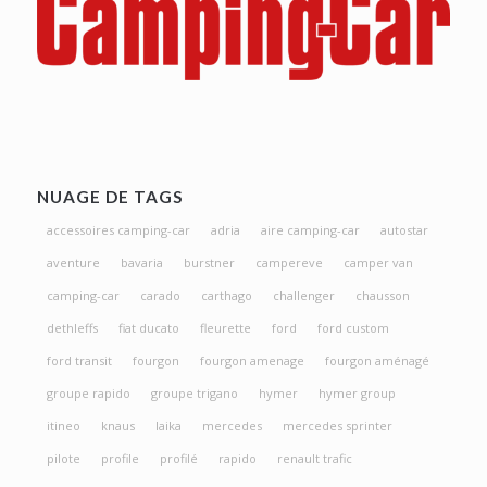
NUAGE DE TAGS
accessoires camping-car
adria
aire camping-car
autostar
aventure
bavaria
burstner
campereve
camper van
camping-car
carado
carthago
challenger
chausson
dethleffs
fiat ducato
fleurette
ford
ford custom
ford transit
fourgon
fourgon amenage
fourgon aménagé
groupe rapido
groupe trigano
hymer
hymer group
itineo
knaus
laika
mercedes
mercedes sprinter
pilote
profile
profilé
rapido
renault trafic