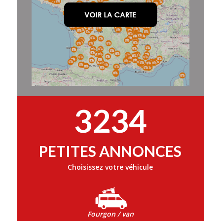
3234
PETITES ANNONCES
Choisissez votre véhicule
Fourgon / van