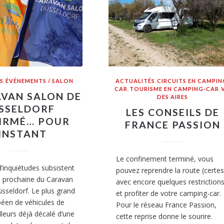
S
,
ÉVÉNEMENTS / SALON
ACTUALITÉS
,
CIRCUITS EN CAMPIN
CAR
,
TOURISME EN CAMPING-CAR
,
AVAN SALON DE
DES AIRES
SSELDORF
LES CONSEILS DE
IRMÉ… POUR
FRANCE PASSION
’INSTANT
Le confinement terminé, vous
inquiétudes subsistent
pouvez reprendre la route (certes
e prochaine du Caravan
avec encore quelques restrictions
sseldorf. Le plus grand
et profiter de votre camping-car.
éen de véhicules de
Pour le réseau France Passion,
ailleurs déjà décalé d’une
cette reprise donne le sourire.