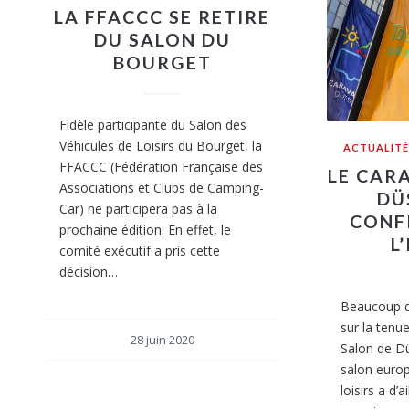
LA FFACCC SE RETIRE
DU SALON DU
BOURGET
Fidèle participante du Salon des
Véhicules de Loisirs du Bourget, la
ACTUALITÉ
FFACCC (Fédération Française des
LE CAR
Associations et Clubs de Camping-
DÜ
Car) ne participera pas à la
CONF
prochaine édition. En effet, le
L
comité exécutif a pris cette
décision…
Beaucoup d’
sur la tenu
28 juin 2020
Salon de Dü
salon europ
loisirs a d’