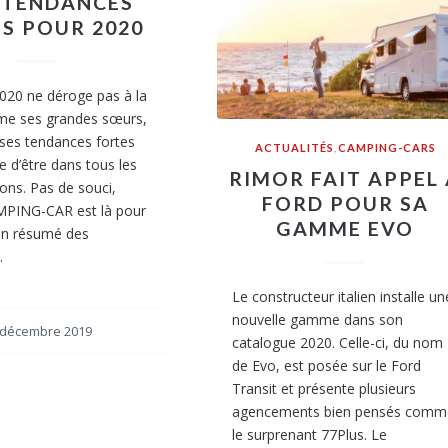
 TENDANCES
S POUR 2020
020 ne déroge pas à la
me ses grandes sœurs,
e ses tendances fortes
ACTUALITÉS
,
CAMPING-CARS
d’être dans tous les
RIMOR FAIT APPEL
lons. Pas de souci,
FORD POUR SA
PING-CAR est là pour
GAMME EVO
un résumé des
…
Le constructeur italien installe un
nouvelle gamme dans son
 décembre 2019
catalogue 2020. Celle-ci, du nom
de Evo, est posée sur le Ford
Transit et présente plusieurs
agencements bien pensés comm
le surprenant 77Plus. Le