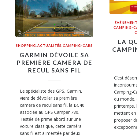
ÉVÉNEMENT
CAMPING-C
LA Q
SHOPPING
,
ACTUALITÉS
,
CAMPING-CARS
CAMPIN
GARMIN DÉVOILE SA
PREMIÈRE CAMÉRA DE
RECUL SANS FIL
C’est déso
incontourna
Le spécialiste des GPS, Garmin,
Camping-Car
vient de dévoiler sa première
du monde. 
caméra de recul sans fil, la BC40
printemps, 
associée au GPS Camper 780.
mettent en
Testée de prime abord sur une
proposer de
voiture classique, cette caméra
exceptionne
sans fil est alimentée par deux