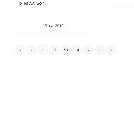
piles AA. Son…
19 mai 2019
«
‹
51
52
53
54
55
›
»