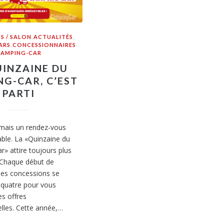
S / SALON
,
ACTUALITÉS
,
ARS
,
CONCESSIONNAIRES
CAMPING-CAR
UINZAINE DU
G-CAR, C’EST
PARTI
rmais un rendez-vous
ble. La «Quinzaine du
» attire toujours plus
Chaque début de
les concessions se
 quatre pour vous
s offres
lles. Cette année,…