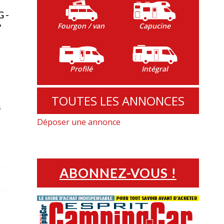
G-
Fourgon / van
Capucine
?
Profilé
Intégral
i
t
TOUTES LES ANNONCES
s
Déposer une annonce
ABONNEZ-VOUS !