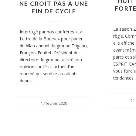
HUIT
NE CROIT PAS À UNE
FORTE
FIN DE CYCLE
La saison 2
Interrogé par nos confrères «La
règle. Com
Lettre de la Bourse» pour parler
elle affich
du bilan annuel du groupe Trigano,
avant même 
François Feuillet, Président du
parcs et sa
directoire du groupe, a livré son
ESPRIT CAM
opinion sur l’état actuel d’un
vous faire 
marché qui semble au ralentit
tendances
depuis…
21
17 février 2020