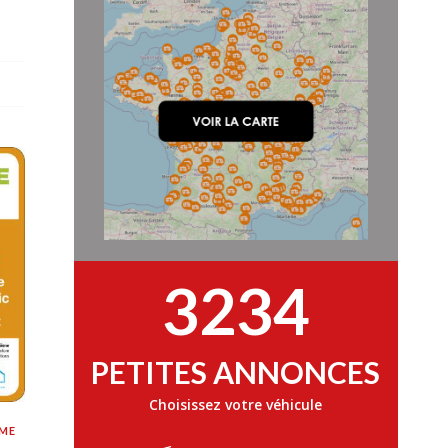
3234
PETITES ANNONCES
Choisissez votre véhicule
ME