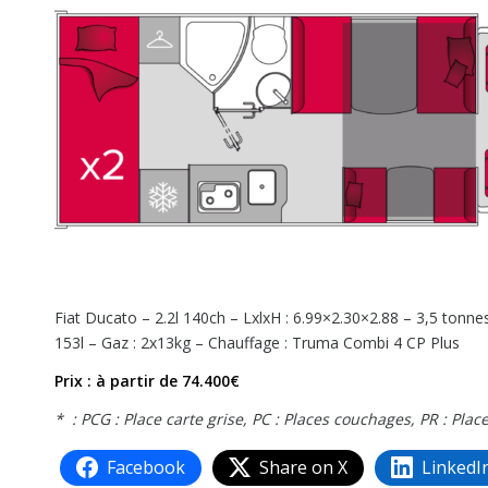
Fiat Ducato – 2.2l 140ch – LxlxH : 6.99×2.30×2.88 – 3,5 tonne
153l – Gaz : 2x13kg – Chauffage : Truma Combi 4 CP Plus
Prix : à partir de 74.400€
* : PCG : Place carte grise, PC : Places couchages, PR : Plac
Facebook
Share on X
LinkedI