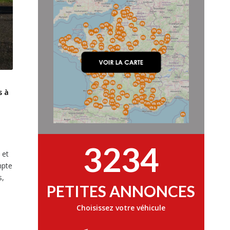
s à
3234
 et
mpte
s,
PETITES ANNONCES
Choisissez votre véhicule