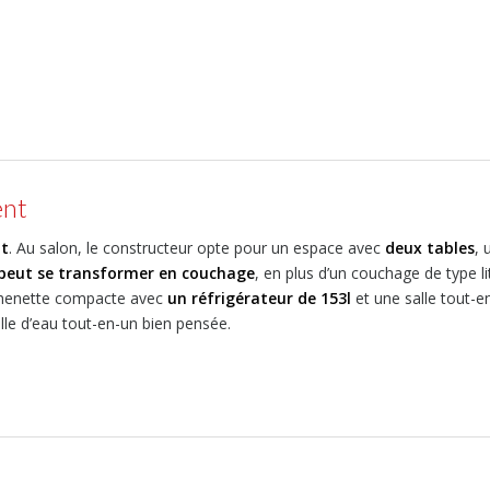
ent
nt
. Au salon, le constructeur opte pour un espace avec
deux tables
, 
 peut se transformer en couchage
, en plus d’un couchage de type li
itchenette compacte avec
un réfrigérateur de 153l
et une salle tout-e
lle d’eau tout-en-un bien pensée.