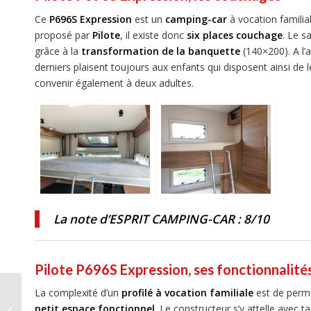
Ce
P696S Expression
est un
camping-car
à vocation familial
proposé par
Pilote
, il existe donc
six places couchage
. Le s
grâce à la
transformation de la banquette
(140×200). A l’a
derniers plaisent toujours aux enfants qui disposent ainsi de
convenir également à deux adultes.
La note d’ESPRIT CAMPING-CAR : 8/10
Pilote P696S Expression
, ses fonctionnalité
La complexité d’un
profilé à vocation familiale
est de perme
Frankia Yucon 6.0 BD
petit espace fonctionnel
. Le constructeur s’y attelle avec 
K-Peak, l’aventure all