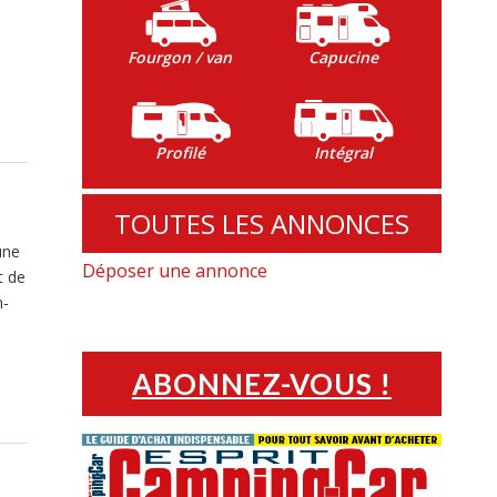
Fourgon / van
Capucine
Profilé
Intégral
TOUTES LES ANNONCES
une
Déposer une annonce
t de
n-
ABONNEZ-VOUS !