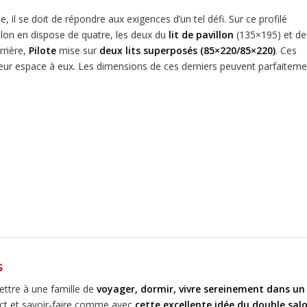
e, il se doit de répondre aux exigences d’un tel défi. Sur ce profilé
alon en dispose de quatre, les deux du
lit de pavillon
(135×195) et de
rrière,
Pilote
mise sur
deux lits superposés (85×220/85×220)
. Ces
 leur espace à eux. Les dimensions de ces derniers peuvent parfaiteme
s
ttre à une famille de
voyager, dormir, vivre sereinement dans un
tact et savoir-faire comme avec
cette excellente idée du double sal