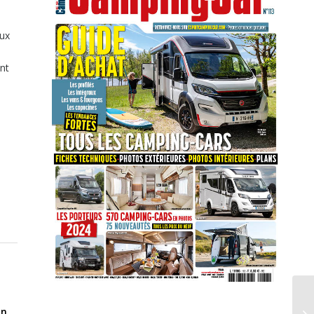
ux
nt
on
.