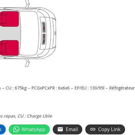
s – CU : 675kg – PCGxPCxPR : 6x6x6 – EP/EU : 130/95l – Réfrigérateur 
es repas, CU : Charge Utile
n
WhatsApp
Email
Copy Link