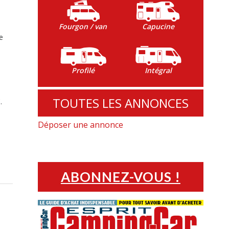
Fourgon / van
Capucine
e
Profilé
Intégral
s
TOUTES LES ANNONCES
.
Déposer une annonce
ABONNEZ-VOUS !