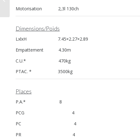
la française
Motorisation 2,3l 130ch
Dimensions/Poids
LxlxH 7.45×2.27×2.89
Empattement 4.30m
C.U.* 470kg
PTAC. * 3500kg
Places
P.A.* 8
PCG 4
PC 4
PR 4