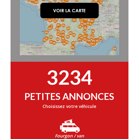
3234
PETITES ANNONCES
Choisissez votre véhicule
Fourgon / van