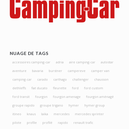
NUAGE DE TAGS
accessoires camping-car
adria
aire camping-car
autostar
aventure
bavaria
burstner
campereve
camper van
camping-car
carado
carthago
challenger
chausson
dethleffs
fiat ducato
fleurette
ford
ford custom
ford transit
fourgon
fourgon amenage
fourgon aménagé
groupe rapido
groupe trigano
hymer
hymer group
itineo
knaus
laika
mercedes
mercedes sprinter
pilote
profile
profilé
rapido
renault trafic