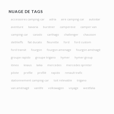
NUAGE DE TAGS
accessoires camping-car
adria
aire camping-car
autostar
aventure
bavaria
burstner
campereve
camper van
camping-car
carado
carthago
challenger
chausson
dethleffs
fiat ducato
fleurette
ford
ford custom
ford transit
fourgon
fourgon amenage
fourgon aménagé
groupe rapido
groupe trigano
hymer
hymer group
itineo
knaus
laika
mercedes
mercedes sprinter
pilote
profile
profilé
rapido
renault trafic
stationnement camping-car
toit relevable
trigano
van aménagé
vanlife
volkswagen
voyage
westfalia