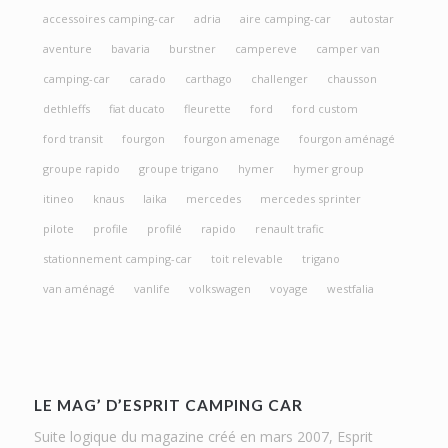
accessoires camping-car
adria
aire camping-car
autostar
aventure
bavaria
burstner
campereve
camper van
camping-car
carado
carthago
challenger
chausson
dethleffs
fiat ducato
fleurette
ford
ford custom
ford transit
fourgon
fourgon amenage
fourgon aménagé
groupe rapido
groupe trigano
hymer
hymer group
itineo
knaus
laika
mercedes
mercedes sprinter
pilote
profile
profilé
rapido
renault trafic
stationnement camping-car
toit relevable
trigano
van aménagé
vanlife
volkswagen
voyage
westfalia
LE MAG’ D’ESPRIT CAMPING CAR
Suite logique du magazine créé en mars 2007, Esprit