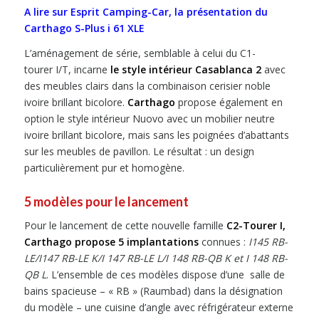
A lire sur Esprit Camping-Car, la présentation du
Carthago S-Plus i 61 XLE
L’aménagement de série, semblable à celui du C1-
tourer I/T, incarne
le style intérieur Casablanca 2
avec
des meubles clairs dans la combinaison cerisier noble
ivoire brillant bicolore.
Carthago
propose également en
option le style intérieur Nuovo avec un mobilier neutre
ivoire brillant bicolore, mais sans les poignées d’abattants
sur les meubles de pavillon. Le résultat : un design
particulièrement pur et homogène.
5 modèles pour le lancement
Pour le lancement de cette nouvelle famille
C2-Tourer I,
Carthago propose 5 implantations
connues :
I145 RB-
LE/I147 RB-LE K/I 147 RB-LE L/I 148 RB-QB K et I 148 RB-
QB L
. L’ensemble de ces modèles dispose d’une salle de
bains spacieuse – « RB » (Raumbad) dans la désignation
du modèle – une cuisine d’angle avec réfrigérateur externe