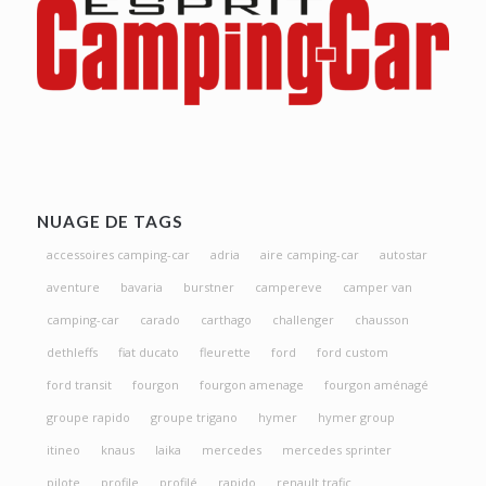
NUAGE DE TAGS
accessoires camping-car
adria
aire camping-car
autostar
aventure
bavaria
burstner
campereve
camper van
camping-car
carado
carthago
challenger
chausson
dethleffs
fiat ducato
fleurette
ford
ford custom
ford transit
fourgon
fourgon amenage
fourgon aménagé
groupe rapido
groupe trigano
hymer
hymer group
itineo
knaus
laika
mercedes
mercedes sprinter
pilote
profile
profilé
rapido
renault trafic