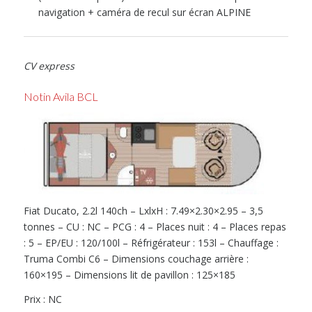
navigation + caméra de recul sur écran ALPINE
CV express
Notin Avila BCL
Fiat Ducato, 2.2l 140ch – LxlxH : 7.49×2.30×2.95 – 3,5
tonnes – CU : NC – PCG : 4 – Places nuit : 4 – Places repas
: 5 – EP/EU : 120/100l – Réfrigérateur : 153l – Chauffage :
Truma Combi C6 – Dimensions couchage arrière :
160×195 – Dimensions lit de pavillon : 125×185
Prix : NC