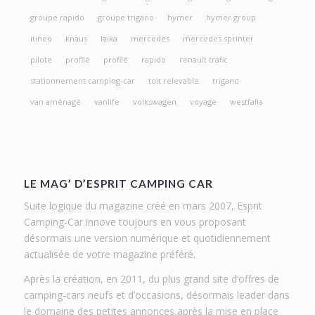
groupe rapido
groupe trigano
hymer
hymer group
itineo
knaus
laika
mercedes
mercedes sprinter
pilote
profile
profilé
rapido
renault trafic
stationnement camping-car
toit relevable
trigano
van aménagé
vanlife
volkswagen
voyage
westfalia
LE MAG’ D’ESPRIT CAMPING CAR
Suite logique du magazine créé en mars 2007, Esprit
Camping-Car innove toujours en vous proposant
désormais une version numérique et quotidiennement
actualisée de votre magazine préféré.
Après la création, en 2011, du plus grand site d’offres de
camping-cars neufs et d’occasions, désormais leader dans
le domaine des petites annonces,après la mise en place