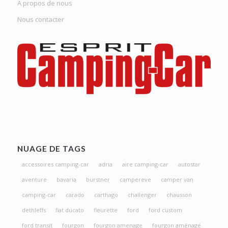
A propos de nous
Nous contacter
NUAGE DE TAGS
accessoires camping-car
adria
aire camping-car
autostar
aventure
bavaria
burstner
campereve
camper van
camping-car
carado
carthago
challenger
chausson
dethleffs
fiat ducato
fleurette
ford
ford custom
ford transit
fourgon
fourgon amenage
fourgon aménagé