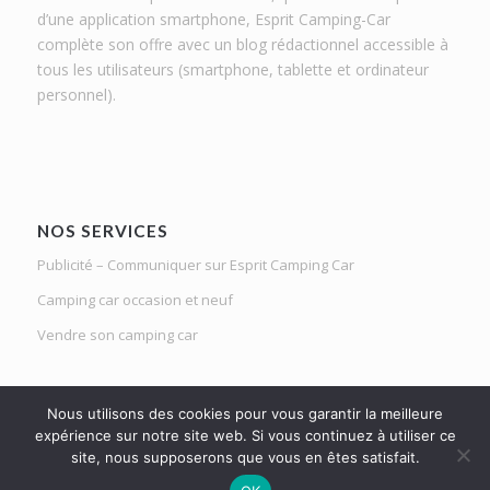
d’une application smartphone, Esprit Camping-Car
complète son offre avec un blog rédactionnel accessible à
tous les utilisateurs (smartphone, tablette et ordinateur
personnel).
NOS SERVICES
Publicité – Communiquer sur Esprit Camping Car
Camping car occasion et neuf
Vendre son camping car
Nous utilisons des cookies pour vous garantir la meilleure
expérience sur notre site web. Si vous continuez à utiliser ce
site, nous supposerons que vous en êtes satisfait.
Le Mag d'Esprit Camping Car | Netlight solutions © 2020 | Tous droits