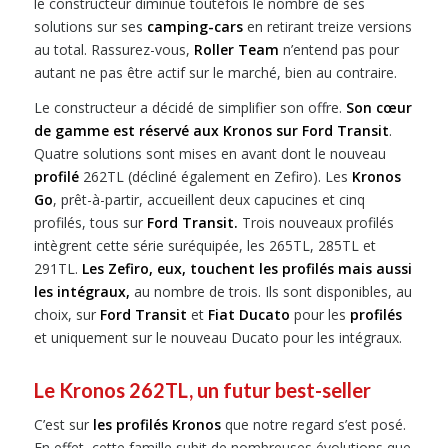
le constructeur diminue toutefois le nombre de ses
solutions sur ses
camping-cars
en retirant treize versions
au total. Rassurez-vous,
Roller Team
n’entend pas pour
autant ne pas être actif sur le marché, bien au contraire.
Le constructeur a décidé de simplifier son offre.
Son cœur
de gamme est réservé aux Kronos sur Ford Transit
.
Quatre solutions sont mises en avant dont le nouveau
profilé
262TL (décliné également en Zefiro). Les
Kronos
Go
, prêt-à-partir, accueillent deux capucines et cinq
profilés, tous sur
Ford Transit.
Trois nouveaux profilés
intègrent cette série suréquipée, les 265TL, 285TL et
291TL.
Les Zefiro, eux, touchent les profilés mais aussi
les intégraux,
au nombre de trois. Ils sont disponibles, au
choix, sur
Ford Transit
et
Fiat Ducato
pour les
profilés
et uniquement sur le nouveau Ducato pour les intégraux.
Le Kronos 262TL, un futur best-seller
C’est sur
les profilés Kronos
que notre regard s’est posé.
En effet, cette famille subit de nombreuses évolutions que