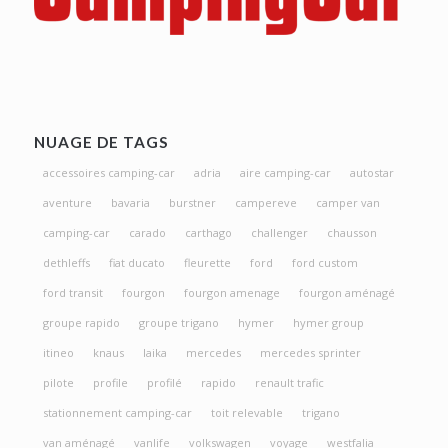
NUAGE DE TAGS
accessoires camping-car
adria
aire camping-car
autostar
aventure
bavaria
burstner
campereve
camper van
camping-car
carado
carthago
challenger
chausson
dethleffs
fiat ducato
fleurette
ford
ford custom
ford transit
fourgon
fourgon amenage
fourgon aménagé
groupe rapido
groupe trigano
hymer
hymer group
itineo
knaus
laika
mercedes
mercedes sprinter
pilote
profile
profilé
rapido
renault trafic
stationnement camping-car
toit relevable
trigano
van aménagé
vanlife
volkswagen
voyage
westfalia