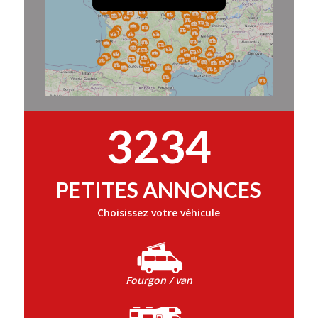
3234
PETITES ANNONCES
Choisissez votre véhicule
Fourgon / van