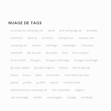
NUAGE DE TAGS
accessoires camping-car
adria
aire camping-car
autostar
aventure
bavaria
burstner
campereve
camper van
camping-car
carado
carthago
challenger
chausson
dethleffs
fiat ducato
fleurette
ford
ford custom
ford transit
fourgon
fourgon amenage
fourgon aménagé
groupe rapido
groupe trigano
hymer
hymer group
itineo
knaus
laika
mercedes
mercedes sprinter
pilote
profile
profilé
rapido
renault trafic
stationnement camping-car
toit relevable
trigano
van aménagé
vanlife
volkswagen
voyage
westfalia