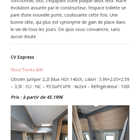
fonctionnel, bloc s’équipant d’une plaque deux feux. Autre
évolution assurée par le constructeur, l’espace toilette se
pare d’une nouvelle porte, coulissante cette fois. Une
bonne idée, qui plus est synonyme de gain de place dans
le vie de tous les jours. De quoi vous convaincre, sans
aucun doute.
CV Express
Pössl Trenta 600
Citroën Jumper 2,2l Blue HDI 140ch, LxlxH : 5.99×2.05×2.59
– 3,5t : CU : NC – PCGxPCxPR : 4x2x4 – Réfrigérateur : 100l
Prix : à partir de 45.199€