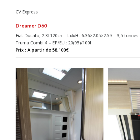
CV Express
Dreamer D60
Fiat Ducato, 2.3l 120ch – LxlxH : 6.36×2.05×2.59 – 3,5 tonnes
Truma Combi 4 – EP/EU : 20(95)/100l
Prix : A partir de 58.100€