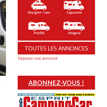
Fourgon / van
Capucine
Profilé
Intégral
TOUTES LES ANNONCES
Déposer une annonce
ABONNEZ-VOUS !