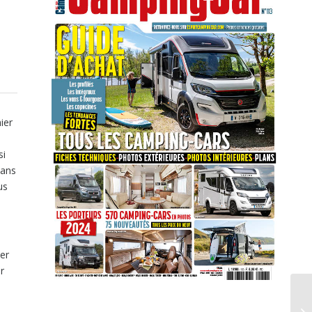
ier
si
Dans
us
er
r