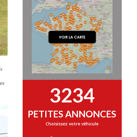
is
es
3234
PETITES ANNONCES
Choisissez votre véhicule