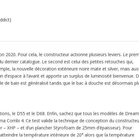
ddict)
 2020. Pour cela, le constructeur actionne plusieurs leviers. Le prem
 du dernier catalogue. Le second est celui des petites retouches qui,
xemple, la nouvelle décoration extérieure noire mate et silver, mais aus
ain d’espace à l’avant et apporte un surplus de luminosité bienvenue. 
le de bain est généralisé tandis que le bac à douche est désormais pl
ations, le D55 et le D68. Enfin, sachez que tous les modèles de Dream
uma Combi 4. Ce test valide la technique de conception du constructeu
er – XHP – et d’un plancher Styrofoam de 25mm d’épaisseur). Pour
tteindre la température intérieure de 20° alors que la température