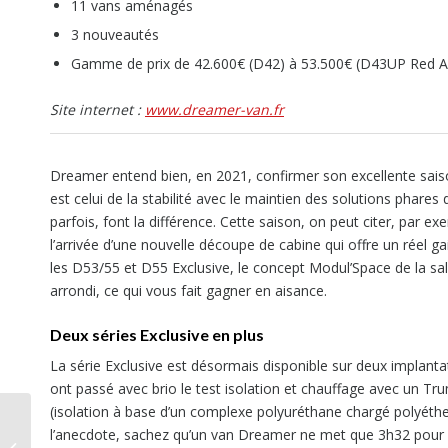
11 vans aménagés
3 nouveautés
Gamme de prix de 42.600€ (D42) à 53.500€ (D43UP Red A
Site internet :
www.dreamer-van.fr
Dreamer entend bien, en 2021, confirmer son excellente saison
est celui de la stabilité avec le maintien des solutions phares
parfois, font la différence. Cette saison, on peut citer, par e
l’arrivée d’une nouvelle découpe de cabine qui offre un réel g
les D53/55 et D55 Exclusive, le concept Modul’Space de la sal
arrondi, ce qui vous fait gagner en aisance.
Deux séries Exclusive en plus
La série Exclusive est désormais disponible sur deux implant
ont passé avec brio le test isolation et chauffage avec un Tr
(isolation à base d’un complexe polyuréthane chargé polyéth
l’anecdote, sachez qu’un van Dreamer ne met que 3h32 pour a
Nouveauté 2021, Laika