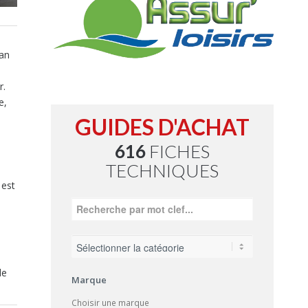
van
r.
e,
GUIDES D'ACHAT
616
FICHES
TECHNIQUES
 est
de
Marque
Choisir une marque