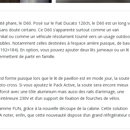
 phare, le D60. Posé sur le Fiat Ducato 120ch, le D60 est un long 
sans doute certains. Ce D60 s’apparente surtout comme un van
amilial ou comme un véhicule résolument tourné vers un usage outdoo
sibles. Notamment celles destinées à l’espace arrière puisque, de bas
ue 192×184). En option, vous pouvez ajouter deux lits jumeaux ou un lit
rmettent de partir en famille.
d forme puisque lors que le lit de pavillon est en mode jour, la soute
o-cross. Si vous ajoutez le Pack Active, la soute sera encore mieux
nforcé avec une tôle aluminium mais aussi des rails d’arrimage, une
intérieure 230V et d’un support de fixation de fourches de vélos.
 gamme FUN, grâce à la nouvelle découpe de la cabine. Cette solution
 A noter, enfin, que cette nouveauté dispose d’un grand réfrigérateur 