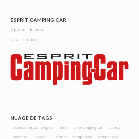
ESPRIT CAMPING CAR
A propos de nous
Nous contacter
NUAGE DE TAGS
accessoires camping-car
adria
aire camping-car
autostar
aventure
bavaria
burstner
campereve
camper van