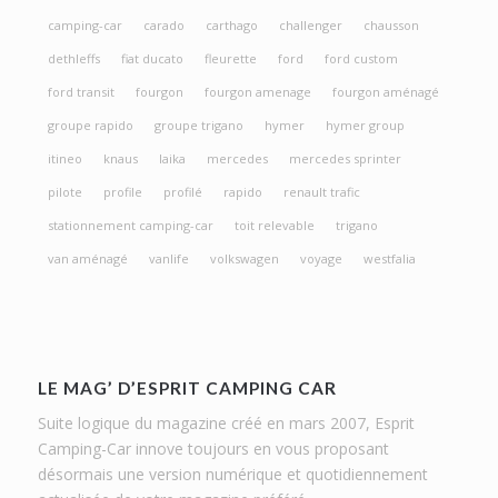
camping-car
carado
carthago
challenger
chausson
dethleffs
fiat ducato
fleurette
ford
ford custom
ford transit
fourgon
fourgon amenage
fourgon aménagé
groupe rapido
groupe trigano
hymer
hymer group
itineo
knaus
laika
mercedes
mercedes sprinter
pilote
profile
profilé
rapido
renault trafic
stationnement camping-car
toit relevable
trigano
van aménagé
vanlife
volkswagen
voyage
westfalia
LE MAG’ D’ESPRIT CAMPING CAR
Suite logique du magazine créé en mars 2007, Esprit
Camping-Car innove toujours en vous proposant
désormais une version numérique et quotidiennement