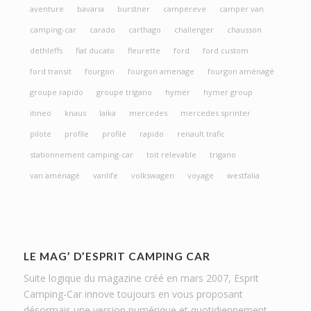
aventure
bavaria
burstner
campereve
camper van
camping-car
carado
carthago
challenger
chausson
dethleffs
fiat ducato
fleurette
ford
ford custom
ford transit
fourgon
fourgon amenage
fourgon aménagé
groupe rapido
groupe trigano
hymer
hymer group
itineo
knaus
laika
mercedes
mercedes sprinter
pilote
profile
profilé
rapido
renault trafic
stationnement camping-car
toit relevable
trigano
van aménagé
vanlife
volkswagen
voyage
westfalia
LE MAG’ D’ESPRIT CAMPING CAR
Suite logique du magazine créé en mars 2007, Esprit
Camping-Car innove toujours en vous proposant
désormais une version numérique et quotidiennement