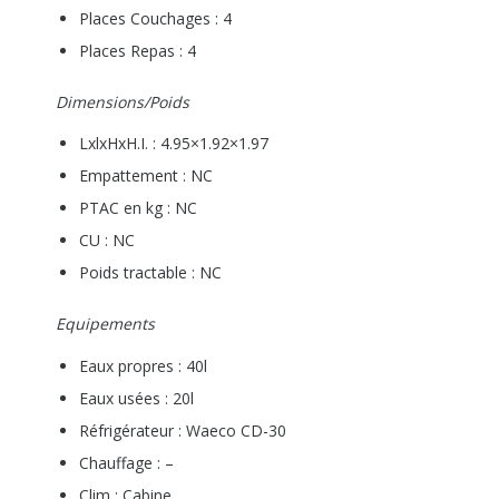
Places Couchages : 4
Places Repas : 4
Dimensions/Poids
LxlxHxH.I. : 4.95×1.92×1.97
Empattement : NC
PTAC en kg : NC
CU : NC
Poids tractable : NC
Equipements
Eaux propres : 40l
Eaux usées : 20l
Réfrigérateur : Waeco CD-30
Chauffage : –
Clim : Cabine