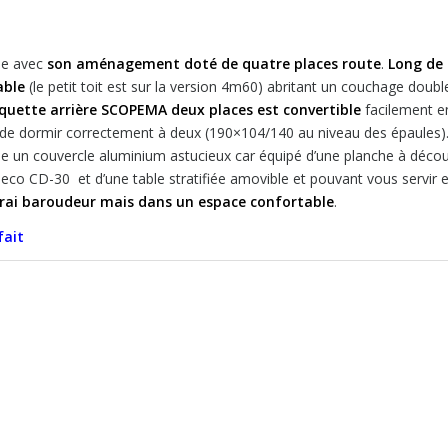
ale avec
son aménagement doté de quatre places route
.
Long de
able
(le petit toit est sur la version 4m60) abritant un couchage doubl
quette arrière SCOPEMA deux places est convertible
facilement e
de dormir correctement à deux (190×104/140 au niveau des épaules)
ose un couvercle aluminium astucieux car équipé d’une planche à déco
aeco CD-30 et d’une table stratifiée amovible et pouvant vous servir 
rai baroudeur mais dans un espace confortable
.
fait