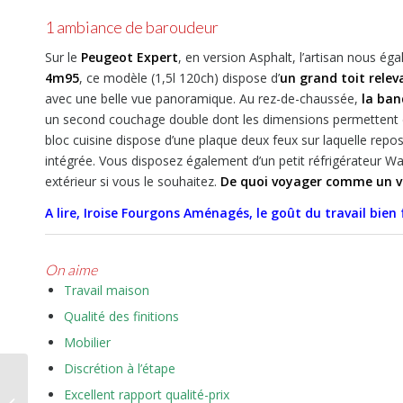
1 ambiance de baroudeur
Sur le
Peugeot Expert
, en version Asphalt, l’artisan nous ég
4m95
, ce modèle (1,5l 120ch) dispose d’
un grand toit relev
avec une belle vue panoramique. Au rez-de-chaussée,
la ban
un second couchage double dont les dimensions permettent 
bloc cuisine dispose d’une plaque deux feux sur laquelle rep
intégrée. Vous disposez également d’un petit réfrigérateur W
extérieur si vous le souhaitez.
De quoi voyager comme un v
A lire, Iroise Fourgons Aménagés, le goût du travail bien 
On aime
Travail maison
Qualité des finitions
Mobilier
Discrétion à l’étape
Hymer CV Grand
Excellent rapport qualité-prix
Canyon S Crossover, 1