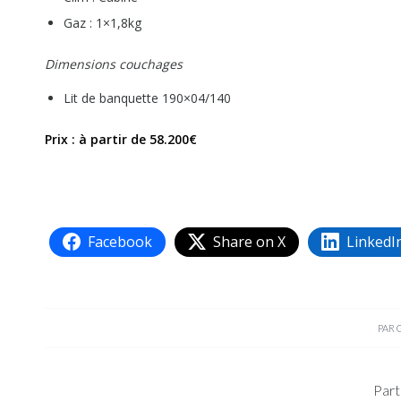
Gaz : 1×1,8kg
Dimensions couchages
Lit de banquette 190×04/140
Prix : à partir de 58.200€
Facebook
Share on X
LinkedI
PAR
Part