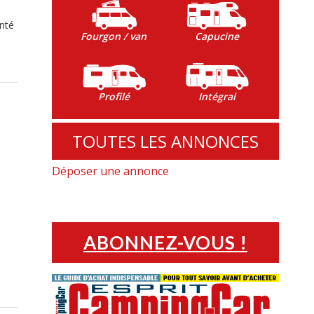
anté
Fourgon / van
Capucine
Profilé
Intégral
TOUTES LES ANNONCES
s
Déposer une annonce
ABONNEZ-VOUS !