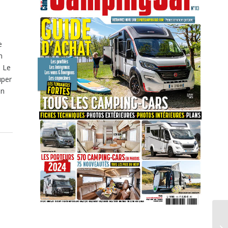
e
n
. Le
uper
en