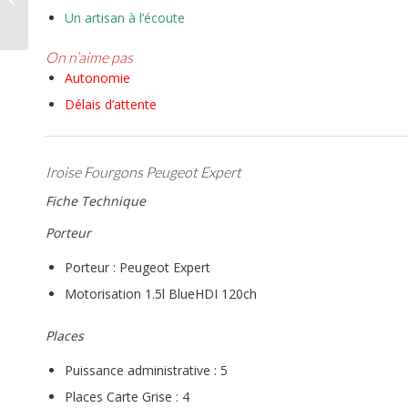
fourgon aménagé qui
Un artisan à l’écoute
en jette
On n
’
aime pas
Autonomie
Délais d’attente
Iroise Fourgons Peugeot Expert
Fiche Technique
Porteur
Porteur : Peugeot Expert
Motorisation 1.5l BlueHDI 120ch
Places
Puissance administrative : 5
Places Carte Grise : 4