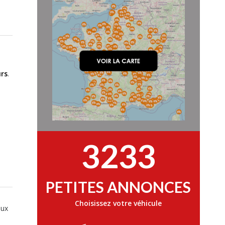
rs
.
3233
PETITES ANNONCES
Choisissez votre véhicule
aux