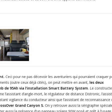
nt.
Ceci pour ne pas décevoir les aventuriers qui pourraient craquer 
ents (outre ceux déjà cités), on peut mettre en avant,
les deux
mb de 95Ah via l’installation Smart Battery System
. Le construct
’assistant d’angle-mort, le régulateur de distance Distronic, l’assis
ssistant vigilance du conducteur ainsi que l’assistant de reconnaissance
rossOver Grand Canyon S.
On y retrouve aussi la sérigraphie spécial
r aussi la présence d’un panneau solaire 90W posé et prêt à l’usage.