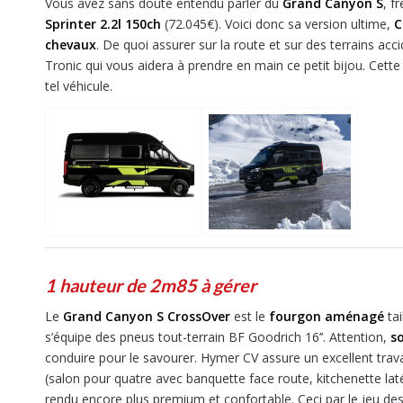
Vous avez sans doute entendu parler du
Grand Canyon S
, f
Sprinter 2.2l 150ch
(72.045€). Voici donc sa version ultime,
C
chevaux
. De quoi assurer sur la route et sur des terrains acc
Tronic qui vous aidera à prendre en main ce petit bijou. Cette
tel véhicule.
1 hauteur de 2m85 à gérer
Le
Grand Canyon S CrossOver
est le
fourgon aménagé
tai
s’équipe des pneus tout-terrain BF Goodrich 16’’. Attention,
s
conduire pour le savourer. Hymer CV assure un excellent trava
(salon pour quatre avec banquette face route, kitchenette laté
rendu encore plus premium et confortable. Ceci par le jeu des 