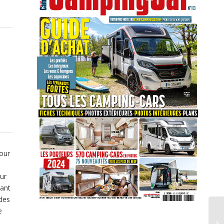
pour
eur
tant
 des
e