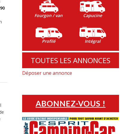
s
190
Fourgon / van
Capucine
n
Profilé
Intégral
TOUTES LES ANNONCES
Déposer une annonce
ABONNEZ-VOUS !
l
 de
e