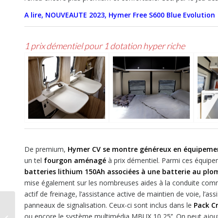
A lire, NOUVEAUTE 2023, Hymer Free S600 Blue Evolution
1 prix démentiel pour 1 dotation hyper riche
De premium,
Hymer CV se montre généreux en équipeme
un tel
fourgon aménagé
à prix démentiel. Parmi ces équipem
batteries lithium 150Ah associées à une batterie au plo
mise également sur les nombreuses aides à la conduite comme l
actif de freinage, l’assistance active de maintien de voie, l’a
panneaux de signalisation. Ceux-ci sont inclus dans le
Pack C
Essai, Hobby K65ET
ou encore le système multimédia MBUX 10,25’’. On peut ajoute
OnTour Edition,