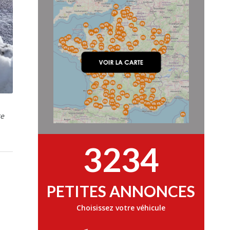
re
3234
PETITES ANNONCES
e
Choisissez votre véhicule