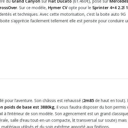
rère du
Grand Canyon
sur
Fiat Ducato
(61.460€), posé sur
Mercede
rossOver
. Sur ce modèle,
Hymer CV
opte pour le
Sprinter 4×4 2.2l 
identés et techniques. Avec cette motorisation, c’est la boite auto 9G
 boite s’apprécie facilement tellement elle est pensée pour conduire u
llé pour l’aventure. Son châssis est rehaussé (
2m85
de haut en tout). I
on poids de base est 3880kg
, il vous faudra disposer du bon permis
il à l’intérieur de son modèle. Son agencement est un grand classiqu
rale, salle d’eau tout-en-un compacte, lit transversal sur soute) mais
matériaux utilisés et du soin extrême apporté aux finitions.