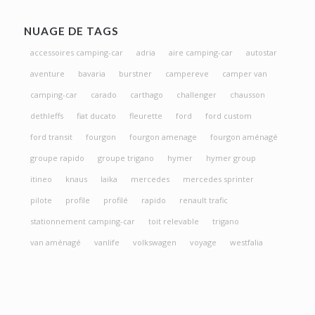
NUAGE DE TAGS
accessoires camping-car
adria
aire camping-car
autostar
aventure
bavaria
burstner
campereve
camper van
camping-car
carado
carthago
challenger
chausson
dethleffs
fiat ducato
fleurette
ford
ford custom
ford transit
fourgon
fourgon amenage
fourgon aménagé
groupe rapido
groupe trigano
hymer
hymer group
itineo
knaus
laika
mercedes
mercedes sprinter
pilote
profile
profilé
rapido
renault trafic
stationnement camping-car
toit relevable
trigano
van aménagé
vanlife
volkswagen
voyage
westfalia