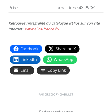
Prix : à partir de 43.990€
Retrouvez l’intégralité du catalogue d’Elios sur son site
internet :
www.elios-france.fr/
Facebook
Share on X
LinkedIn
WhatsApp
Email
Copy Link
PAR
GRÉGORY GABILLET
Partager cet entrée