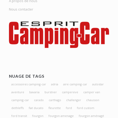
A propos de nous
Nous contacter
NUAGE DE TAGS
accessoires camping-car
adria
aire camping-car
autostar
aventure
bavaria
burstner
campereve
camper van
camping-car
carado
carthago
challenger
chausson
dethleffs
fiat ducato
fleurette
ford
ford custom
ford transit
fourgon
fourgon amenage
fourgon aménagé