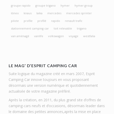
groupe rapido
groupe trigano
hymer
hymer group
itineo
knaus
laika
mercedes
mercedes sprinter
pilote
profile
profilé
rapido
renault trafic
stationnement camping-car
toit relevable
trigano
van aménagé
vanlife
volkswagen
voyage
westfalia
LE MAG’ D’ESPRIT CAMPING CAR
Suite logique du magazine créé en mars 2007, Esprit
Camping-Car innove toujours en vous proposant
désormais une version numérique et quotidiennement
actualisée de votre magazine préféré.
Après la création, en 2011, du plus grand site d’offres de
camping-cars neufs et d’occasions, désormais leader dans
le domaine des petites annonces,après la mise en place