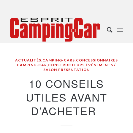
ACTUALITÉS
,
CAMPING-CARS
,
CONCESSIONNAIRES
CAMPING-CAR
,
CONSTRUCTEURS
,
ÉVÉNEMENTS /
SALON
,
PRÉSENTATION
10 CONSEILS
UTILES AVANT
D’ACHETER