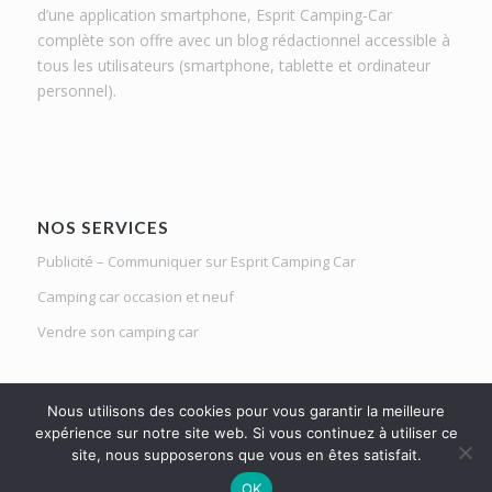
d’une application smartphone, Esprit Camping-Car
complète son offre avec un blog rédactionnel accessible à
tous les utilisateurs (smartphone, tablette et ordinateur
personnel).
NOS SERVICES
Publicité – Communiquer sur Esprit Camping Car
Camping car occasion et neuf
Vendre son camping car
Nous utilisons des cookies pour vous garantir la meilleure
expérience sur notre site web. Si vous continuez à utiliser ce
site, nous supposerons que vous en êtes satisfait.
Le Mag d'Esprit Camping Car | Netlight solutions © 2020 | Tous droits
OK