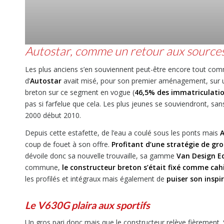
Autostar, comme un retour aux source
Les plus anciens s’en souviennent peut-être encore tout c
d’
Autostar
avait misé, pour son premier aménagement, sur 
breton sur ce segment en vogue (
46,5% des immatriculatio
pas si farfelue que cela. Les plus jeunes se souviendront, sa
2000 début 2010.
Depuis cette estafette, de l’eau a coulé sous les ponts mais
A
coup de fouet à son offre.
Profitant d’une stratégie de g
dévoile donc sa nouvelle trouvaille, sa gamme
Van Design E
commune,
le constructeur breton s’était fixé comme cah
les profilés et intégraux mais également de
puiser son insp
Le V630G plaira aux sportifs
Un gros pari donc mais que le constructeur relève fièrement. 