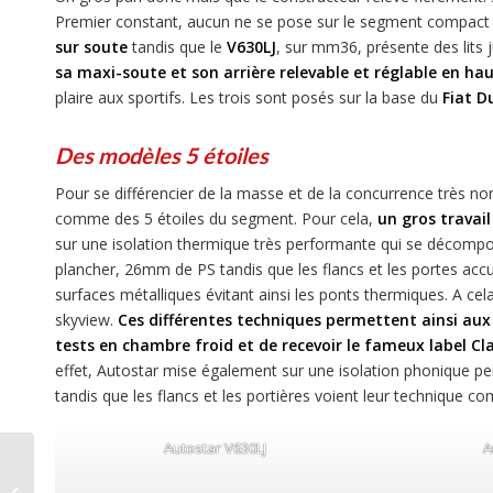
Premier constant, aucun ne se pose sur le segment compact
sur soute
tandis que le
V630LJ
, sur mm36, présente des lits
sa maxi-soute et son arrière relevable et réglable en ha
plaire aux sportifs. Les trois sont posés sur la base du
Fiat D
Des modèles 5 étoiles
Pour se différencier de la masse et de la concurrence très 
comme des 5 étoiles du segment. Pour cela,
un gros travail 
sur une isolation thermique très performante qui se décompos
plancher, 26mm de PS tandis que les flancs et les portes acc
surfaces métalliques évitant ainsi les ponts thermiques. A cel
skyview.
Ces différentes techniques permettent ainsi aux
tests en chambre froid et de recevoir le fameux label Cl
effet, Autostar mise également sur une isolation phonique per
tandis que les flancs et les portières voient leur technique c
Autostar V630LJ
A
Nouveauté 2022 : Le
Voyageur, la vie en