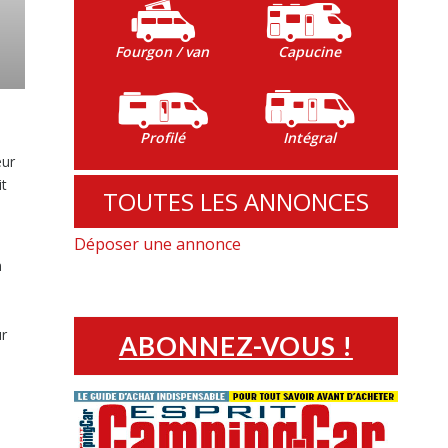
Fourgon / van
Capucine
Profilé
Intégral
eur
it
TOUTES LES ANNONCES
Déposer une annonce
n
r
ABONNEZ-VOUS !