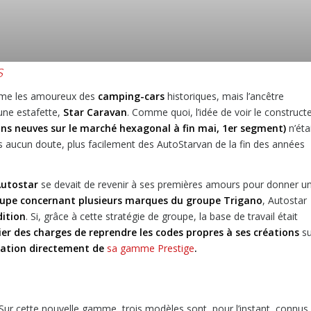
s
omme les amoureux des
camping-cars
historiques, mais l’ancêtre
une estafette,
Star Caravan
. Comme quoi, l’idée de voir le construct
ns neuves sur le marché hexagonal à fin mai, 1er segment)
n’éta
ns aucun doute, plus facilement des AutoStarvan de la fin des années
utostar
se devait de revenir à ses premières amours pour donner u
roupe concernant plusieurs marques du groupe Trigano
, Autostar
dition
. Si, grâce à cette stratégie de groupe, la base de travail était
ier des charges de reprendre les codes propres à ses créations
su
iration directement de
sa gamme Prestige
.
Sur cette nouvelle gamme, trois modèles sont, pour l’instant, connus.