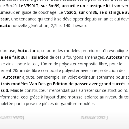
 de 5m40.
Le V590LT, sur 5m99, accueille un classique lit transver
 jumeaux en guise de couchage. Le V
630G, sur 6m36, se distingue a
uteur
, une tendance qui tend à se développer depuis un an et qui devr
ucato
nouvelle génération, 2,2l et 140 chevaux.
nombreuse,
Autostar
opte pour des modèles premium qu’il revendique
a été fait sur l’isolation
de ces 3 fourgons aménagés.
Autostar
m
e ainsi : pour le toit, 10mm de polyester composite fibre, pour le
ueillent 20mm de fibre composite polyester avec une protection des
a,
Autostar
ajoute, par exemple, un volet extérieur isotherme pour s
 trois modèles Van Design Edition de passer avec grand succès l
ass 3
. Mais le constructeur n’entendait pas s’arrêter sur ce strict point.
formante, ceci grâce à l’ajout d’une mousse isolante au niveau du toi
omplétée par la pose de pièces de garniture moulées.
utostar V630LJ
Autostar V630LJ