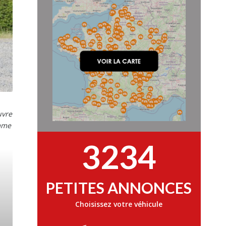
uvre
amme
3234
PETITES ANNONCES
Choisissez votre véhicule