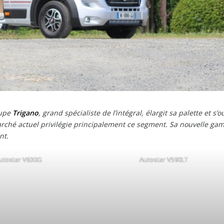
upe
Trigano
, grand spécialiste de l’intégral, élargit sa palette et s’o
arché actuel privilégie principalement ce segment. Sa nouvelle g
nt.
utostar V630G
Autostar V590LT