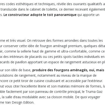
es codes esthétiques et techniques, révèle des ouvrants qualitatifs 
translucide dans le cabinet de toilette, ce dernier recevant égalemen
es.
Le constructeur adopte le toit panoramique
qui apporte un
erne et très visuel. On retrouve des formes arrondies dans toutes les
. Pour conserver cette idée de fourgon aménagé premium, quelques déta
cuir, comme la sellerie haut de gamme et ultra-confortable, comme ce
des intérieurs de placards ou ces petits spots tactiles individuels en
lacards de pavillon apportant un espace de rangement astucieux en pl
sur son idée de base,
produire des fourgons aménagés, oui, mais
s solutions de rangement, notamment au niveau de la marque de
core ce petit tiroir de cuisine coulissant et accessible par l’extérieur.
eut vous citer l’excellente literie et son matelas mémoire de formes, l
le facilement par son panneau de contrôle principal, le Truma Gaz
, la salle d’eau modulable avec sa cloison mobile. De quoi voyager
mme Van Design Edition.