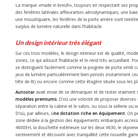
La marque «made in breizh», toujours en respectant ses propr
des fenêtres latérales affleurantes aérodynamiques, une baie 
une moustiquaire, les fenêtres de la porte arrière sont teinté
surplus de lumière naturelle dans l’habitacle.
Un design intérieur très élégant
Sur ces trois modèles, le design intérieur est de qualité, mod
zones, ce qui adoucit l’habitacle et le rend très accueillant
se distinguent facilement comme la poignée de porte simili 
jeux de lumière particulièrement bien pensés (notamment ceux 
tête de lit) ou encore comme cette étagère située sous les p
Autostar
avait envie de se démarquer et de rester vraiment 
modèles premiums
. D’où une volonté de proposer diverse
séparation entre la cabine et le salon, ou sous la sellerie ou en
D’où, par ailleurs, u
ne dotation riche en équipement
. On p
zone dédiée à la gestion des équipements embarqués accessib
4000EH, la douchette extérieure sur les deux V630, le skyview
sereinement et découvrir avec tranquillité cette nouvelle ga