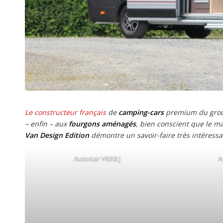
Le constructeur français
de
camping-cars
premium du gro
– enfin – aux
fourgons aménagés
, bien conscient que le m
Van Design Edition
démontre un savoir-faire très intéressa
Autostar V630LJ
A