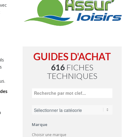
avec
t
GUIDES D'ACHAT
ils
616
FICHES
s
TECHNIQUES
us.
 des
a
Marque
Choisir une marque