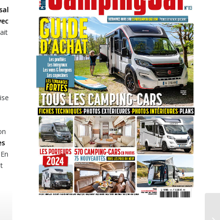
sal
vec
ait
ise
on
es
 En
t