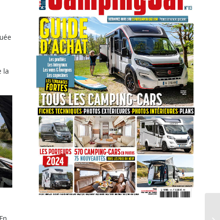
tuée
e la
En