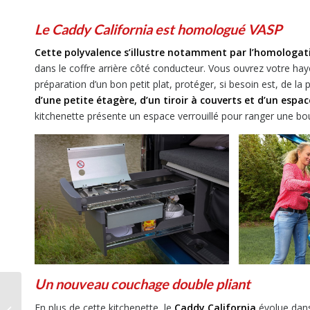
Le Caddy California est homologué VASP
Cette polyvalence s’illustre notamment par l’homologat
dans le coffre arrière côté conducteur. Vous ouvrez votre hayo
préparation d’un bon petit plat, protéger, si besoin est, de la 
d’une petite étagère, d’un tiroir à couverts et d’un espa
kitchenette présente un espace verrouillé pour ranger une bou
Un nouveau couchage double pliant
Test du GPS
En plus de cette kitchenette, le
Caddy California
évolue dans
Navigtruck 7 » spécial