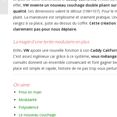
effet,
VW invente un nouveau couchage double pliant sur
camping-car
qualité
. Ses dimensions valent le détour (198×107). Pour le met
pliant. La manœuvre est simplissime et vraiment pratique. Une 
rangez à sa place, juste au-dessus du coffre.
Cette création 
clairement pas pour nous déplaire.
La magie d’une tente modulaire en plus
Enfin,
VW
ajoute une nouvelle fonction à son
Caddy Califor
C’est assez ingénieux car grâce à ce système,
vous mélangez
cumulés donnent un ensemble convaincant et font gagner beauc
place est simple et rapide, histoire de ne pas trop vous pertu
On aime
Prise en main
Modularité
Polyvalence
Le nouveau couchage