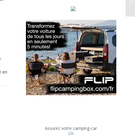
n
.
x
e en
Assurez votre camping-car