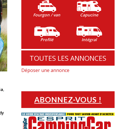
Fourgon / van
Capucine
Profilé
Intégral
TOUTES LES ANNONCES
Déposer une annonce
ia
,
ABONNEZ-VOUS !
dy