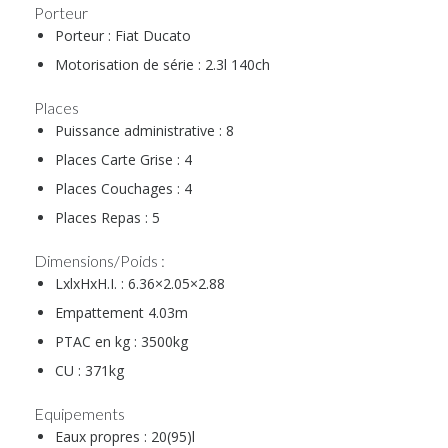
Porteur
Porteur : Fiat Ducato
Motorisation de série : 2.3l 140ch
Places
Puissance administrative : 8
Places Carte Grise : 4
Places Couchages : 4
Places Repas : 5
Dimensions/Poids :
LxlxHxH.I. : 6.36×2.05×2.88
Empattement 4.03m
PTAC en kg : 3500kg
CU : 371kg
Equipements
Eaux propres : 20(95)l