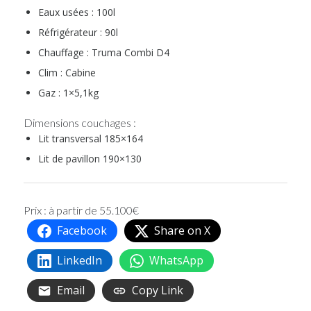
Eaux usées : 100l
Réfrigérateur : 90l
Chauffage : Truma Combi D4
Clim : Cabine
Gaz : 1×5,1kg
Dimensions couchages :
Lit transversal 185×164
Lit de pavillon 190×130
Prix : à partir de 55.100€
Facebook
Share on X
LinkedIn
WhatsApp
Email
Copy Link