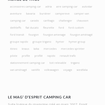
accessoires camping-car
adria
aire camping-car
autostar
aventure
bavaria
burstner
campereve
camper van
camping-car
carado
carthago
challenger
chausson
dethleffs
fiat ducato
fleurette
ford
ford custom
ford transit
fourgon
fourgon amenage
fourgon aménagé
groupe rapido
groupe trigano
hymer
hymer group
itineo
knaus
laika
mercedes
mercedes sprinter
pilote
profile
profilé
rapido
renault trafic
stationnement camping-car
toit relevable
trigano
van aménagé
vanlife
volkswagen
voyage
westfalia
LE MAG’ D’ESPRIT CAMPING CAR
Suite logique du magazine créé en mars 2007, Esprit