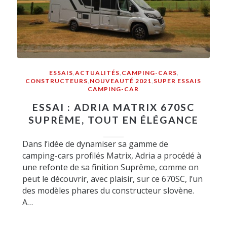
ESSAIS
,
ACTUALITÉS
,
CAMPING-CARS
,
CONSTRUCTEURS
,
NOUVEAUTÉ 2021
,
SUPER ESSAIS
CAMPING-CAR
ESSAI : ADRIA MATRIX 670SC
SUPRÊME, TOUT EN ÉLÉGANCE
Dans l’idée de dynamiser sa gamme de
camping-cars profilés Matrix, Adria a procédé à
une refonte de sa finition Suprême, comme on
peut le découvrir, avec plaisir, sur ce 670SC, l’un
des modèles phares du constructeur slovène.
A…