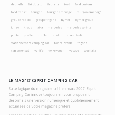
dethleffs
fiat ducato
fleurette
ford
ford custom
ford transit
fourgon
fourgon amenage
fourgon aménagé
groupe rapido
groupe trigano
hymer
hymer group
itineo
knaus
laika
mercedes
mercedes sprinter
pilote
profile
profilé
rapido
renault trafic
stationnement camping-car
toit relevable
trigano
van aménagé
vanlife
volkswagen
voyage
westfalia
LE MAG’ D’ESPRIT CAMPING CAR
Suite logique du magazine créé en mars 2007, Esprit
Camping-Car innove toujours en vous proposant
désormais une version numérique et quotidiennement
actualisée de votre magazine préféré.