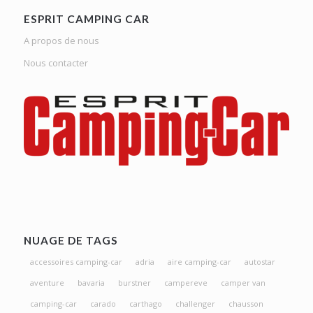
ESPRIT CAMPING CAR
A propos de nous
Nous contacter
NUAGE DE TAGS
accessoires camping-car
adria
aire camping-car
autostar
aventure
bavaria
burstner
campereve
camper van
camping-car
carado
carthago
challenger
chausson