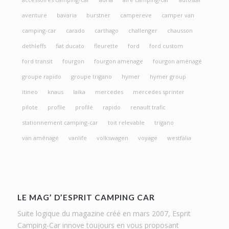
aventure
bavaria
burstner
campereve
camper van
camping-car
carado
carthago
challenger
chausson
dethleffs
fiat ducato
fleurette
ford
ford custom
ford transit
fourgon
fourgon amenage
fourgon aménagé
groupe rapido
groupe trigano
hymer
hymer group
itineo
knaus
laika
mercedes
mercedes sprinter
pilote
profile
profilé
rapido
renault trafic
stationnement camping-car
toit relevable
trigano
van aménagé
vanlife
volkswagen
voyage
westfalia
LE MAG’ D’ESPRIT CAMPING CAR
Suite logique du magazine créé en mars 2007, Esprit
Camping-Car innove toujours en vous proposant