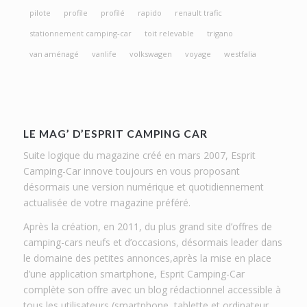
pilote
profile
profilé
rapido
renault trafic
stationnement camping-car
toit relevable
trigano
van aménagé
vanlife
volkswagen
voyage
westfalia
LE MAG’ D’ESPRIT CAMPING CAR
Suite logique du magazine créé en mars 2007, Esprit
Camping-Car innove toujours en vous proposant
désormais une version numérique et quotidiennement
actualisée de votre magazine préféré.
Après la création, en 2011, du plus grand site d’offres de
camping-cars neufs et d’occasions, désormais leader dans
le domaine des petites annonces,après la mise en place
d’une application smartphone, Esprit Camping-Car
complète son offre avec un blog rédactionnel accessible à
tous les utilisateurs (smartphone, tablette et ordinateur