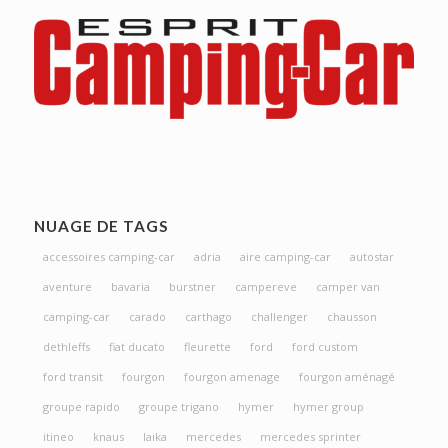
NUAGE DE TAGS
accessoires camping-car
adria
aire camping-car
autostar
aventure
bavaria
burstner
campereve
camper van
camping-car
carado
carthago
challenger
chausson
dethleffs
fiat ducato
fleurette
ford
ford custom
ford transit
fourgon
fourgon amenage
fourgon aménagé
groupe rapido
groupe trigano
hymer
hymer group
itineo
knaus
laika
mercedes
mercedes sprinter