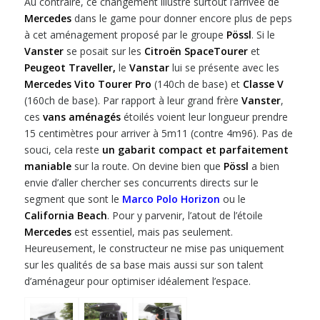
Au contraire, ce changement illustre surtout l’arrivée de
Mercedes
dans le game pour donner encore plus de peps
à cet aménagement proposé par le groupe
Pössl
. Si le
Vanster
se posait sur les
Citroën SpaceTourer
et
Peugeot Traveller,
le
Vanstar
lui se présente avec les
Mercedes Vito Tourer Pro
(140ch de base) et
Classe V
(160ch de base). Par rapport à leur grand frère
Vanster
,
ces
vans aménagés
étoilés voient leur longueur prendre
15 centimètres pour arriver à 5m11 (contre 4m96). Pas de
souci, cela reste
un gabarit compact et parfaitement
maniable
sur la route. On devine bien que
Pössl
a bien
envie d’aller chercher ses concurrents directs sur le
segment que sont le
Marco Polo Horizon
ou le
California Beach
. Pour y parvenir, l’atout de l’étoile
Mercedes
est essentiel, mais pas seulement.
Heureusement, le constructeur ne mise pas uniquement
sur les qualités de sa base mais aussi sur son talent
d’aménageur pour optimiser idéalement l’espace.