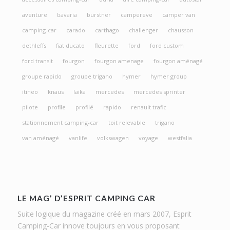
aventure
bavaria
burstner
campereve
camper van
camping-car
carado
carthago
challenger
chausson
dethleffs
fiat ducato
fleurette
ford
ford custom
ford transit
fourgon
fourgon amenage
fourgon aménagé
groupe rapido
groupe trigano
hymer
hymer group
itineo
knaus
laika
mercedes
mercedes sprinter
pilote
profile
profilé
rapido
renault trafic
stationnement camping-car
toit relevable
trigano
van aménagé
vanlife
volkswagen
voyage
westfalia
LE MAG’ D’ESPRIT CAMPING CAR
Suite logique du magazine créé en mars 2007, Esprit
Camping-Car innove toujours en vous proposant