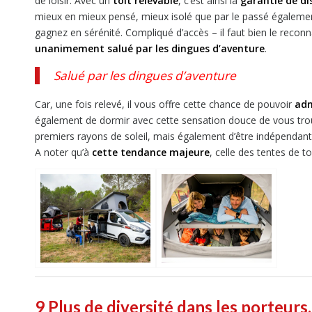
de loisir. Avec un
toit relevable
, c’est ainsi la
garantie de dis
mieux en mieux pensé, mieux isolé que par le passé égaleme
gagnez en sérénité. Compliqué d’accès – il faut bien le reconna
unanimement salué par les dingues d’aventure
.
Salué par les dingues d’aventure
Car, une fois relevé, il vous offre cette chance de pouvoir
adm
également de dormir avec cette sensation douce de vous trouver
premiers rayons de soleil, mais également d’être indépendants
A noter qu’à
cette tendance majeure
, celle des tentes de 
9 Plus de
diversité dans les porteur