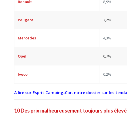
Renault
8,9%
Peugeot
7,2%
Mercedes
4,3%
Opel
0,7%
Iveco
0,2%
A lire sur Esprit Camping-Car, notre dossier sur les tenda
10
Des prix malheureusement toujours plus élevé