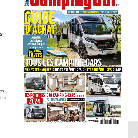
ar
vec
les