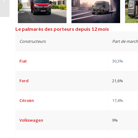
partie 2
Le palmarès des porteurs depuis 12 mois
Constructeurs
Part de marc
Fiat
30,3%
Ford
21,6%
Citroën
17,4%
Volkswagen
9%