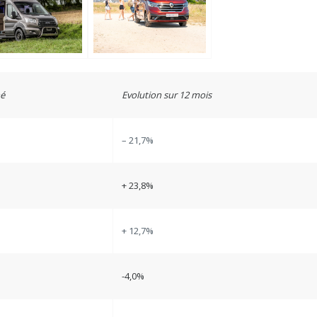
hé
Evolution sur 12 mois
– 21,7%
+ 23,8%
+ 12,7%
-4,0%