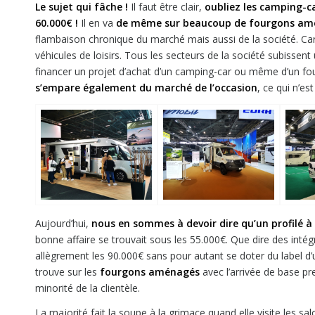
Le sujet qui fâche !
Il faut être clair,
oubliez les camping-c
60.000€ !
Il en va
de même sur beaucoup de fourgons amé
flambaison chronique du marché mais aussi de la société. 
véhicules de loisirs. Tous les secteurs de la société subissent
financer un projet d’achat d’un camping-car ou même d’un 
s’empare également du marché de l’occasion
, ce qui n’es
Aujourd’hui,
nous en sommes à devoir dire qu’un profilé à
bonne affaire se trouvait sous les 55.000€. Que dire des int
allègrement les 90.000€ sans pour autant se doter du label d
trouve sur les
fourgons aménagés
avec l’arrivée de base pr
minorité de la clientèle.
La majorité fait la soupe à la grimace quand elle visite les salo