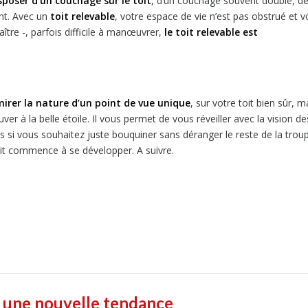
poser d’un couchage sur le toit
, d’un couchage souvent double, d
nt. Avec un
toit relevable
, votre espace de vie n’est pas obstrué et 
ître -, parfois difficile à manœuvrer,
le toit relevable est
irer la nature d’un point de vue unique
, sur votre toit bien sûr, m
 à la belle étoile. Il vous permet de vous réveiller avec la vision de
 si vous souhaitez juste bouquiner sans déranger le reste de la troup
toit commence à se développer. A suivre.
s, une nouvelle tendance