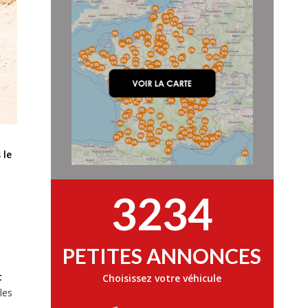
 le
3234
PETITES ANNONCES
t
Choisissez votre véhicule
les