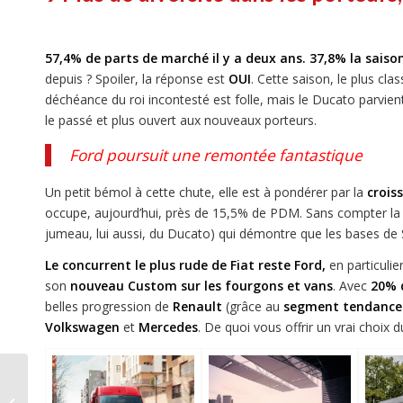
57,4% de parts de marché il y a deux ans. 37,8% la saiso
depuis ? Spoiler, la réponse est
OUI
. Cette saison, le plus cla
déchéance du roi incontesté est folle, mais le Ducato parvien
le passé et plus ouvert aux nouveaux porteurs.
Ford poursuit une remontée fantastique
Un petit bémol à cette chute, elle est à pondérer par la
crois
occupe, aujourd’hui, près de 15,5% de PDM. Sans compter l
jumeau, lui aussi, du Ducato) qui démontre que les bases de St
Le concurrent le plus rude de Fiat reste Ford,
en particuli
son
nouveau Custom sur les fourgons et vans
. Avec
20% d
belles progression de
Renault
(grâce au
segment tendance d
Volkswagen
et
Mercedes
. De quoi vous offrir un vrai choix du
Camping-cars, top 10
des tendances 2024,