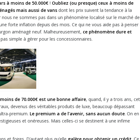
ars à moins de 50.000€
!
Oubliez (ou presque) ceux à moins de
nagés mais aussi de vans
dont les prix suivent la tendance à la
Car nous ne sommes pas dans un phénomène localisé sur le marché de
 une forte inflation depuis des mois. Ce qui ne vous aide pas à penser 
fourgon aménagé neuf. Malheureusement,
ce phénomène dure et
t pas simple à gérer pour les concessionnaires.
 moins de 70.000€ est une bonne affaire
, quand, il y a trois ans, ce
égraux, devenus des véritables produits de luxe, beaucoup dépassant
’ultra-premium.
Le premium a de l’avenir, sans aucun doute
. On en
estigieuses et onéreuses. Mais celles-ci se destinent à une infime
ns et foires. D’autant plus qu’elle
galère pour obtenir un crédit
. Ce