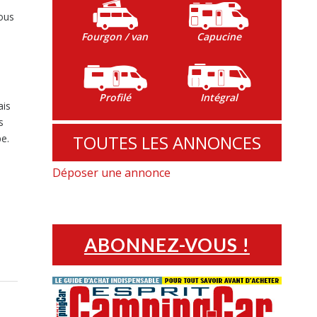
e
vous
Fourgon / van
Capucine
Profilé
Intégral
ais
s
TOUTES LES ANNONCES
e.
Déposer une annonce
ABONNEZ-VOUS !