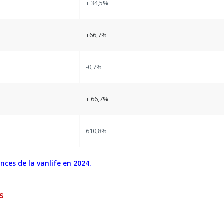
+ 34,5%
+66,7%
-0,7%
+ 66,7%
610,8%
nces de la vanlife en 2024.
s