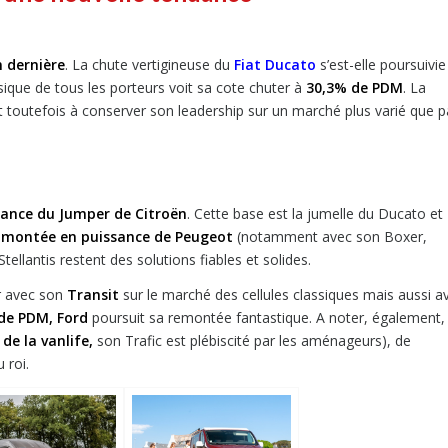
n dernière
. La chute vertigineuse du
Fiat Ducato
s’est-elle poursuivie
ssique de tous les porteurs voit sa cote chuter à
30,3% de PDM
. La
t toutefois à conserver son leadership sur un marché plus varié que p
sance du Jumper de Citroën
. Cette base est la jumelle du Ducato et
a
montée en puissance de Peugeot
(notamment avec son Boxer,
ellantis restent des solutions fiables et solides.
er avec son
Transit
sur le marché des cellules classiques mais aussi a
e PDM, Ford
poursuit sa remontée fantastique. A noter, également, 
e la vanlife,
son Trafic est plébiscité par les aménageurs), de
 roi.