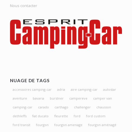
Nous contacter
NUAGE DE TAGS
accessoires camping-car
adria
aire camping-car
autostar
aventure
bavaria
burstner
campereve
camper van
camping-car
carado
carthago
challenger
chausson
dethleffs
fiat ducato
fleurette
ford
ford custom
ford transit
fourgon
fourgon amenage
fourgon aménagé