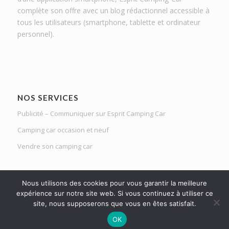
complète son offre avec un blog rédactionnel accessible à
tous les utilisateurs (smartphone, tablette et ordinateur
personnel).
NOS SERVICES
Publicité – Communiquer sur Esprit Camping Car
Camping car occasion et neuf
Vendre son camping car
Nous utilisons des cookies pour vous garantir la meilleure
expérience sur notre site web. Si vous continuez à utiliser ce
site, nous supposerons que vous en êtes satisfait.
Le Mag d'Esprit Camping Car | Netlight solutions © 2020 | Tous droits
OK
réservés |
Mentions légales