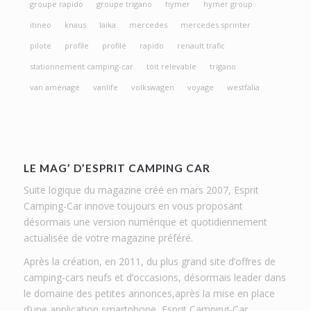
groupe rapido
groupe trigano
hymer
hymer group
itineo
knaus
laika
mercedes
mercedes sprinter
pilote
profile
profilé
rapido
renault trafic
stationnement camping-car
toit relevable
trigano
van aménagé
vanlife
volkswagen
voyage
westfalia
LE MAG’ D’ESPRIT CAMPING CAR
Suite logique du magazine créé en mars 2007, Esprit
Camping-Car innove toujours en vous proposant
désormais une version numérique et quotidiennement
actualisée de votre magazine préféré.
Après la création, en 2011, du plus grand site d’offres de
camping-cars neufs et d’occasions, désormais leader dans
le domaine des petites annonces,après la mise en place
d’une application smartphone, Esprit Camping-Car