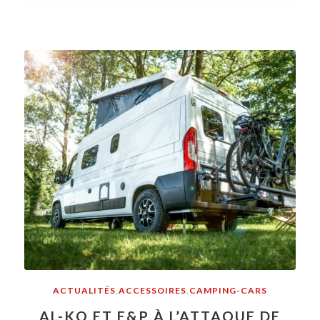
ACTUALITÉS
,
ACCESSOIRES
,
CAMPING-CARS
AL-KO ET E&P À L’ATTAQUE DE