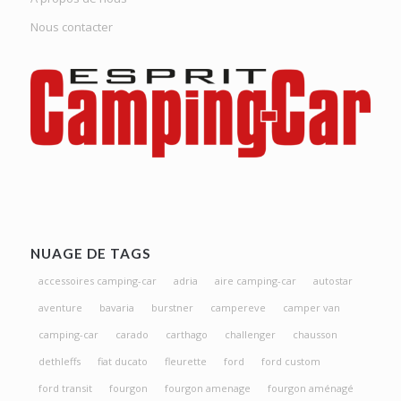
Nous contacter
NUAGE DE TAGS
accessoires camping-car
adria
aire camping-car
autostar
aventure
bavaria
burstner
campereve
camper van
camping-car
carado
carthago
challenger
chausson
dethleffs
fiat ducato
fleurette
ford
ford custom
ford transit
fourgon
fourgon amenage
fourgon aménagé