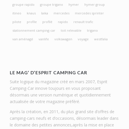
groupe rapido
groupe trigano
hymer
hymer group
itineo
knaus
laika
mercedes
mercedes sprinter
pilote
profile
profilé
rapido
renault trafic
stationnement camping-car
toit relevable
trigano
van aménagé
vanlife
volkswagen
voyage
westfalia
LE MAG’ D’ESPRIT CAMPING CAR
Suite logique du magazine créé en mars 2007, Esprit
Camping-Car innove toujours en vous proposant
désormais une version numérique et quotidiennement
actualisée de votre magazine préféré.
Après la création, en 2011, du plus grand site d’offres de
camping-cars neufs et d’occasions, désormais leader dans
le domaine des petites annonces,après la mise en place