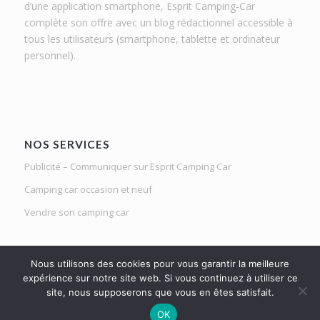
d’une application smartphone, Esprit Camping-Car
complète son offre avec un blog rédactionnel accessible à
tous les utilisateurs (smartphone, tablette et ordinateur
personnel).
NOS SERVICES
Publicité – Communiquer sur Esprit Camping Car
Camping car occasion et neuf
Vendre son camping car
Nous utilisons des cookies pour vous garantir la meilleure
expérience sur notre site web. Si vous continuez à utiliser ce
site, nous supposerons que vous en êtes satisfait.
Le Mag d'Esprit Camping Car | Netlight solutions © 2020 | Tous droits
OK
réservés |
Mentions légales