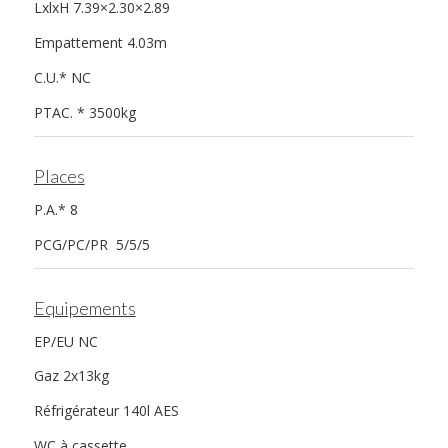
LxlxH 7.39×2.30×2.89
Empattement 4.03m
C.U.* NC
PTAC. * 3500kg
Places
P.A.* 8
PCG/PC/PR 5/5/5
Equipements
EP/EU NC
Gaz 2x13kg
Réfrigérateur 140l AES
WC à cassette