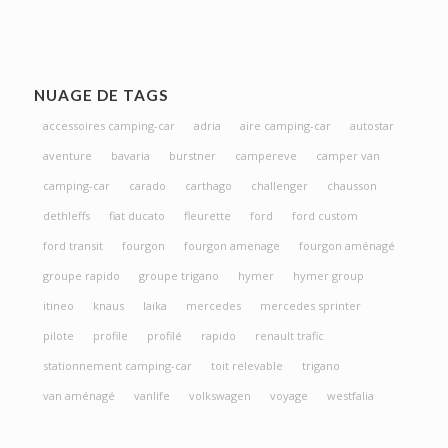
NUAGE DE TAGS
accessoires camping-car
adria
aire camping-car
autostar
aventure
bavaria
burstner
campereve
camper van
camping-car
carado
carthago
challenger
chausson
dethleffs
fiat ducato
fleurette
ford
ford custom
ford transit
fourgon
fourgon amenage
fourgon aménagé
groupe rapido
groupe trigano
hymer
hymer group
itineo
knaus
laika
mercedes
mercedes sprinter
pilote
profile
profilé
rapido
renault trafic
stationnement camping-car
toit relevable
trigano
van aménagé
vanlife
volkswagen
voyage
westfalia