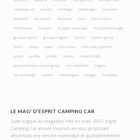
camping-car
carado
carthago
challenger
chausson
dethleffs
fiat ducato
fleurette
ford
ford custom
ford transit
fourgon
fourgon amenage
fourgon aménagé
groupe rapido
groupe trigano
hymer
hymer group
itineo
knaus
laika
mercedes
mercedes sprinter
pilote
profile
profilé
rapido
renault trafic
stationnement camping-car
toit relevable
trigano
van aménagé
vanlife
volkswagen
voyage
westfalia
LE MAG’ D’ESPRIT CAMPING CAR
Suite logique du magazine créé en mars 2007, Esprit
Camping-Car innove toujours en vous proposant
désormais une version numérique et quotidiennement