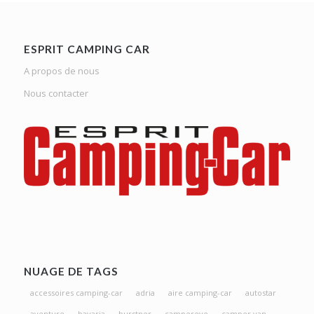
ESPRIT CAMPING CAR
A propos de nous
Nous contacter
NUAGE DE TAGS
accessoires camping-car
adria
aire camping-car
autostar
aventure
bavaria
burstner
campereve
camper van