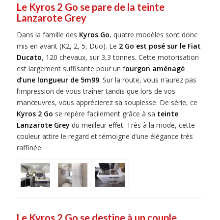
Le Kyros 2 Go se pare de la teinte
Lanzarote Grey
Dans la famille des
Kyros Go
, quatre modèles sont donc
mis en avant (K2, 2, 5, Duo). Le
2 Go est posé sur le Fiat
Ducato
, 120 chevaux, sur 3,3 tonnes. Cette motorisation
est largement suffisante pour un f
ourgon aménagé
d’une longueur de 5m99
. Sur la route, vous n’aurez pas
l’impression de vous traîner tandis que lors de vos
manœuvres, vous apprécierez sa souplesse. De série, ce
Kyros 2 Go
se repère facilement grâce à sa
teinte
Lanzarote Grey
du meilleur effet. Très à la mode, cette
couleur attire le regard et témoigne d’une élégance très
raffinée.
Le Kyros 2 Go se destine à un couple