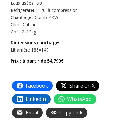
Eaux usées : 90l
Réfrigérateur : 70l à compression
Chauffage : Combi 4KW
Clim : Cabine
Gaz : 2x13kg
Dimensions couchages
Lit arrière 186×149
Prix : à partir de 54.790€
Facebook
Share on X
LinkedIn
WhatsApp
Email
Copy Link